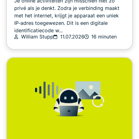
Je online activiteiten zijn misschien niet zo
Online veiligheid
privé als je denkt. Zodra je verbinding maakt
met het internet, krijgt je apparaat een uniek
IP-adres toegewezen. Dit is een digitale
Overig
identificatiecode w...
William Stupp
11.07.2026
16 minuten
Privacy
Privacynieuws
Streamen
Tips en adviezen
Video
VPN-gidsen