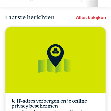
Laatste berichten
Cybersecurity
Alles bekijken
Digitale vrijheid
Laboratorium voor digitale veiligheid
ExpressVPN for Teams
ExpressVPN Nieuws
Uitgelicht
Je IP-adres verbergen en je online
NIEUWSTE
privacy beschermen