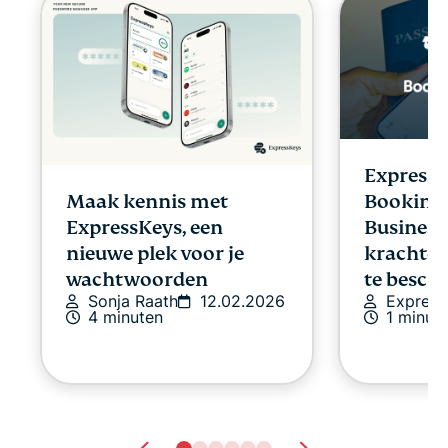
Express
Maak kennis met
Booking
ExpressKeys, een
Business
nieuwe plek voor je
krachten
wachtwoorden
te besc
Sonja Raath
12.02.2026
Expres
4 minuten
1 minut