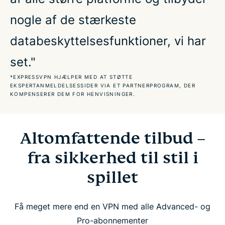
onlinegamere
nogle af de stærkeste
databeskyttelsesfunktioner, vi har
Det siger gamerne om os
set."
Prøv en risikofri VPN til Valorant
*EXPRESSVPN HJÆLPER MED AT STØTTE
EKSPERTANMELDELSESSIDER VIA ET PARTNERPROGRAM, DER
KOMPENSERER DEM FOR HENVISNINGER.
Altomfattende tilbud – fra sikkerhed til stil i spillet
Altomfattende tilbud –
Sådan spiller du Valorant med ExpressVPN
fra sikkerhed til stil i
Den bedste gamingydeevne til Valorant
spillet
Pålidelig under virkelige gamingforhold
Få meget mere end en VPN med alle Advanced- og
Pro-abonnementer