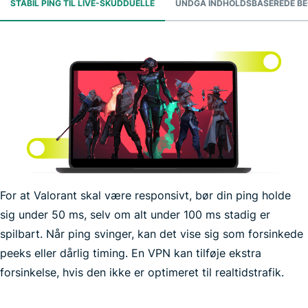
STABIL PING TIL LIVE-SKUDDUELLE
UNDGÅ INDHOLDSBASEREDE BE
For at Valorant skal være responsivt, bør din ping holde
sig under 50 ms, selv om alt under 100 ms stadig er
internetudbyder sænke hastigheden
spilbart. Når ping svinger, kan det vise sig som forsinkede
peeks eller dårlig timing. En VPN kan tilføje ekstra
forsinkelse, hvis den ikke er optimeret til realtidstrafik.