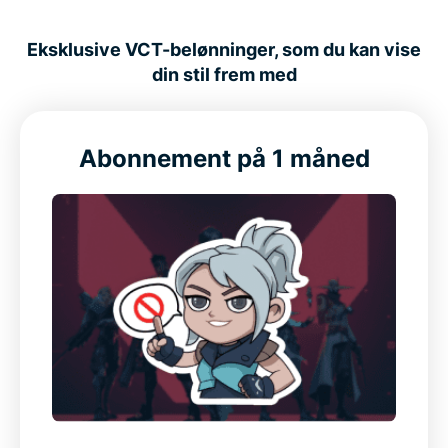
Global adgang for spillere på farten
Eksklusive VCT-belønninger, som du kan vise
Beskyt din forbindelse, mens du spiller Valorant
din stil frem med
ExpressVPN is compatible with
Abonnement på 1 måned
Sådan har vores mest tilfredse kunder det med os
Ofte stillede spørgsmål om den bedste VPN til
Valorant