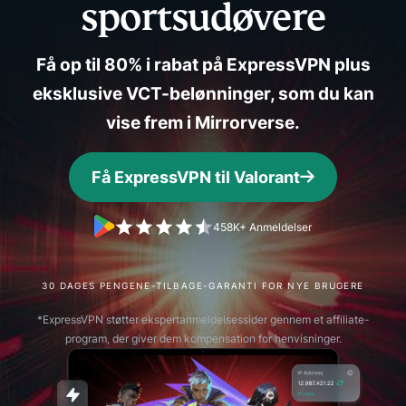
sportsudøvere
Få op til 80% i rabat på ExpressVPN plus
eksklusive VCT-belønninger, som du kan
vise frem i Mirrorverse.
Få ExpressVPN til Valorant
458K+ Anmeldelser
30 DAGES PENGENE-TILBAGE-GARANTI FOR NYE BRUGERE
*ExpressVPN støtter ekspertanmeldelsessider gennem et affiliate-
program, der giver dem kompensation for henvisninger.