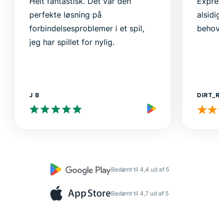
Helt fantastisk. Det var den
Expre
perfekte løsning på
alsidi
forbindelsesproblemer i et spil,
behov
jeg har spillet for nylig.
J B
DIRT_
Bedømt til 4,4 ud af 5
Bedømt til 4,7 ud af 5