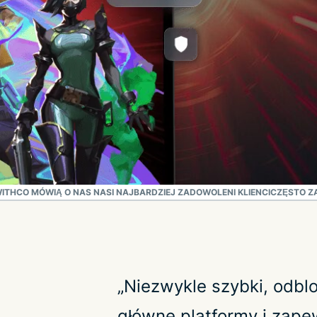
WITH
CO MÓWIĄ O NAS NASI NAJBARDZIEJ ZADOWOLENI KLIENCI
CZĘSTO Z
„Niezwykle szybki, odbl
główne platformy i zape