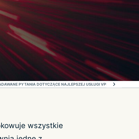
ADAWANE PYTANIA DOTYCZĄCE NAJLEPSZEJ USŁUGI VPN DLA VALORAN
okowuje wszystkie
wnia jedne z