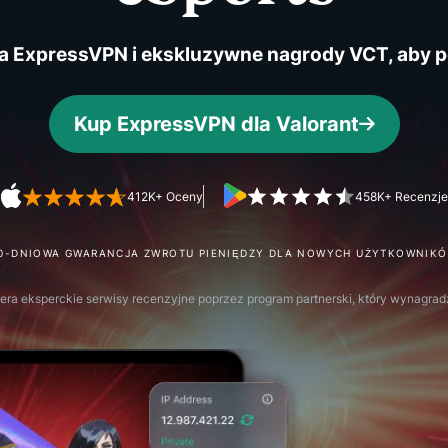
oparta na
hasłami,
poufnym
uwierzytelnianie
przetwarzaniu
a ExpressVPN i ekskluzywne nagrody VCT, aby po
wieloskładnikowe
danych,
i nie tylko.
zapewniająca
inteligencję
Kup ExpressVPN dla Valorant
opartą na
prywatności.
Identity
412K+ Oceny
458K+ Recenzje
Defender
Potężny
zestaw
0-DNIOWA GWARANCJA ZWROTU PIENIĘDZY DLA NOWYCH UŻYTKOWNIK
narzędzi do
ochrony
ra eksperckie serwisy recenzyjne poprzez program partnerski, który wynagradz
tożsamości,
monitorowania
i usuwania
danych