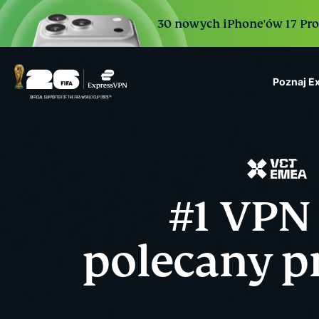
30 nowych iPhone'ów 17 Pro. 
Poznaj E
ExpressVPN for Teams
VPN protection for grow
to deploy, simple to man
scale.
#1 VPN 
polecany pr