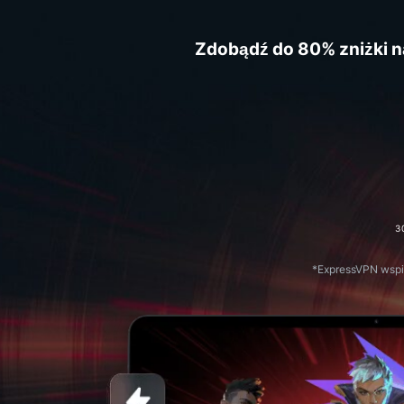
Zdobądź do 80% zniżki n
3
*ExpressVPN wspie