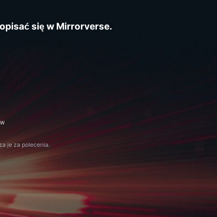
pisać się w Mirrorverse.
ÓW
a je za polecenia.