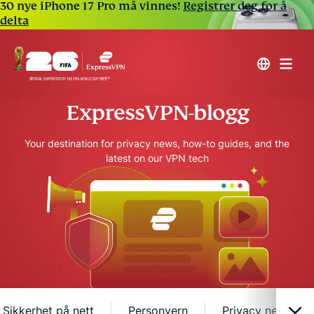
30 nye iPhone 17 Pro må vinnes!
Registrer deg for å
delta
ExpressVPN-blogg
Your destination for privacy news, how-to guides, and the
latest on our VPN tech
Sikkerhet på nett
Personvern
Privacy news