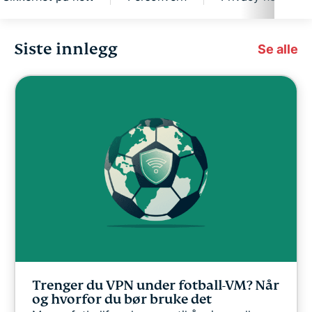
Siste innlegg
Featured
Se alle
NYTT
Sikkerhet på nett
Personvern
Privacy news
VPN-veiledninger
Trenger du VPN under fotball-VM? Når
og hvorfor du bør bruke det