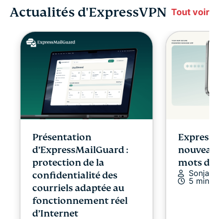
Actualités d'ExpressVPN
Tout voir
Présentation
ExpressK
d’ExpressMailGuard :
nouveau 
protection de la
mots de 
Sonja R
confidentialité des
5 min
courriels adaptée au
fonctionnement réel
d’Internet