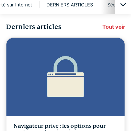
rté sur Internet
DERNIERS ARTICLES
Sécurité e
Derniers articles
Cybersécurité
Tout voir
Liberté numérique
Digital Security Lab
ExpressVPN for Teams
Actualités d'ExpressVPN
À la une
Navigateur privé : les options pour
Liberté sur Internet