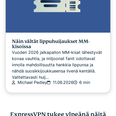
Näin vältät lippuhuijaukset MM-
kisoissa
Vuoden 2026 jalkapallon MM-kisat lähestyvät
kovaa vauhtia, ja miljoonat fanit odottavat
innolla mahdollisuutta hankkia lippunsa ja
nähdä suosikkijoukkueensa livenä kentällä.
Valitettavasti huij...
Michael Pedley
11.06.2026
6 min
ExpressVPN tukee ylpeänä näitä