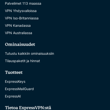
Palvelimet 113 maassa
VPN Yhdysvalloissa
VPN Iso-Britanniassa
VPN Kanadassa
VPN Australiassa
Ominaisuudet
Tutustu kaikkiin ominaisuuksiin
Tilauspaketit ja hinnat
Tuotteet
ExpressKeys
ExpressMailGuard
ExpressAI
Tietoa ExpressVPN:stä