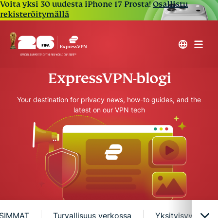
Voita yksi 30 uudesta iPhone 17 Prosta!
Osallistu
rekisteröitymällä
ExpressVPN-blogi
Your destination for privacy news, how-to guides, and the
latest on our VPN tech
SIMMAT
Turvallisuus verkossa
Yksityisyys