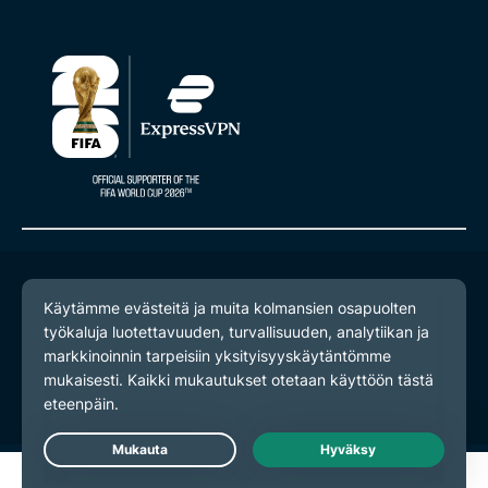
© 2026 ExpressVPN. Kaikki oikeudet pidätetään.
Yksityisyyskäytäntö
Palveluehdot
Evästeasetukset
Live Chat