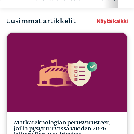
Uusimmat artikkelit
Tietoturva
Näytä kaikki
UUSIMMAT
Turvallisuus verkossa
Yksityisyys
VPN-oppaat
Matkateknologian perusvarusteet,
joilla pysyt turvassa vuoden 2026