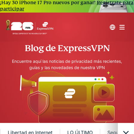
¡Hay 30 iPhone 17 Pro nuevos por ganar!
Regístrate para
participar
Blog de ExpressVPN
Encuentre aquí las noticias de privacidad más recientes,
guías y las novedades de nuestra VPN
Libertad en Internet
LO ÚLTIMO
Seguridad e