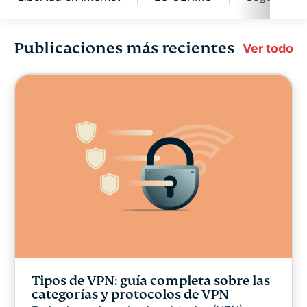
Publicaciones más recientes
Ciberseguridad
Ver todo
Libertad digital
Centro de Seguridad Digital
ExpressVPN for Teams
Noticias ExpressVPN
Destacado
Tipos de VPN: guía completa sobre las
Libertad en Internet
categorías y protocolos de VPN