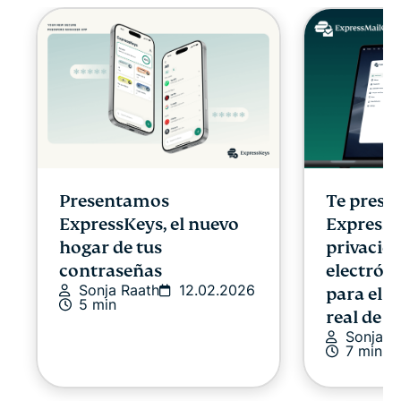
Presentamos
Te pres
ExpressKeys, el nuevo
ExpressM
hogar de tus
privacida
contraseñas
electrón
Sonja Raath
12.02.2026
para el 
5 min
real de I
Sonja R
7 min