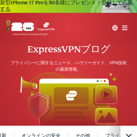
新型iPhone 17 Proを30名様にプレゼント！
登録して応募
する
ExpressVPNブログ
プライバシーに関するニュース、ハウツーガイド、VPN技術
の最新情報。
最新
オンラインの安全
その他
プライバシー