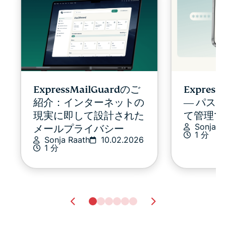
ExpressMailGuardのご
Expres
紹介：インターネットの
― パス
現実に即して設計された
て管理で
Sonja R
メールプライバシー
1 分
Sonja Raath
10.02.2026
1 分