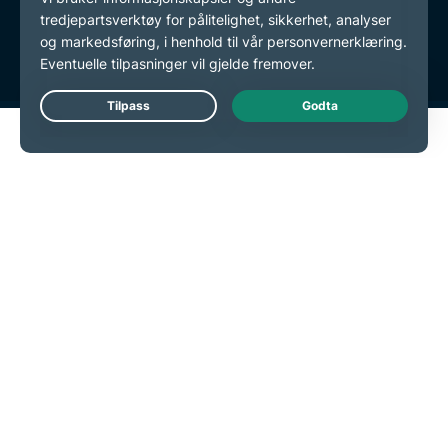
Tjenestevilkår
endre preferansene dine
Live Chat