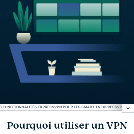
S FONCTIONNALITÉS EXPRESSVPN POUR LES SMART TV
EXPRESSVPN FON
Pourquoi utiliser un VPN
Pourquoi utiliser un VPN sur votre smart TV ?