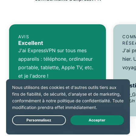
AVIS
COMM
Excellent
RÉSE
J'ai ExpressVPN sur tous mes
J'ai 
appareils : téléphone, ordinateur
hier.
portable, tablette, Apple TV, etc.
voyag
et je l'adore !
TopherZ143
Dusti
@D_G
* Un échantillon d’avis de nos clients
* Un 
les plus satisfaits
Live Chat