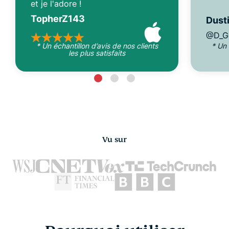
et je l'adore !
TopherZ143
Dusti
@D_G
* Un échantillon d’avis de nos clients
* Un 
les plus satisfaits
Vu sur