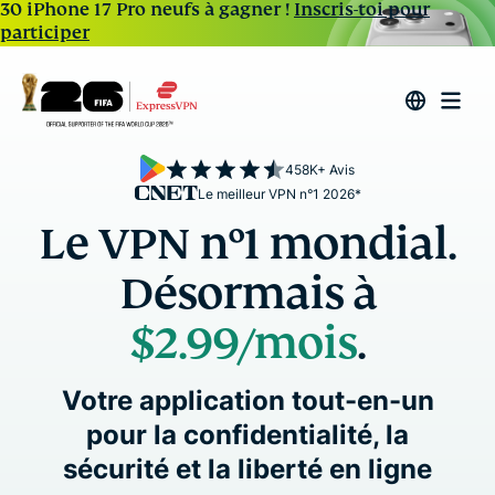
30 iPhone 17 Pro neufs à gagner !
Inscris-toi pour
participer
458K+ Avis
Le meilleur VPN n°1 2026*
Le VPN n°1 mondial.
Désormais à
$2.99
/mois
.
Votre application tout-en-un
pour la confidentialité, la
sécurité et la liberté en ligne