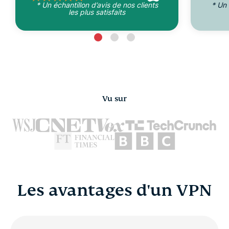
* Un échantillon d’avis de nos clients
* Un 
les plus satisfaits
Vu sur
Les avantages d'un VPN