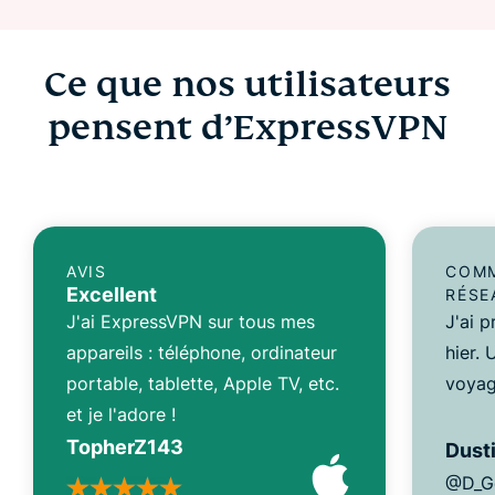
Ce que nos utilisateurs
pensent d’ExpressVPN
AVIS
COMM
Excellent
RÉSE
J'ai ExpressVPN sur tous mes
J'ai 
appareils : téléphone, ordinateur
hier.
portable, tablette, Apple TV, etc.
voyag
et je l'adore !
TopherZ143
Dusti
@D_G