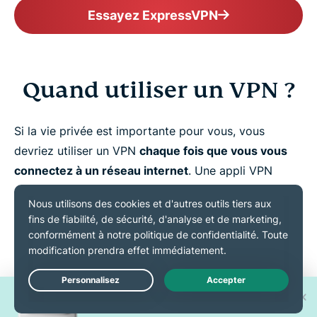
Essayez ExpressVPN
Quand utiliser un VPN ?
Si la vie privée est importante pour vous, vous
devriez utiliser un VPN
chaque fois que vous vous
connectez à un réseau internet
. Une appli VPN
s'exécute en arrière-plan sur votre appareil de
manière à ce qu'elle ne vous gêne pas lorsque vous
utilisez d'autres applications, regardez des contenus
en streaming et naviguez sur internet. Et vous aurez
l'esprit tranquille, sachant que votre vie privée est
toujours protégée.
Gagnez l'un des 30 nouveaux
Live Chat
iPhone 17 Pro !