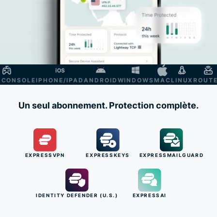
ONSOLE
IPHONE/IPAD
ANDROID
WINDOWS
MAC
LINUX
ROUTER
S
Un seul abonnement. Protection complète.
EXPRESSVPN
EXPRESSKEYS
EXPRESSMAILGUARD
IDENTITY DEFENDER (U.S.)
EXPRESSAI