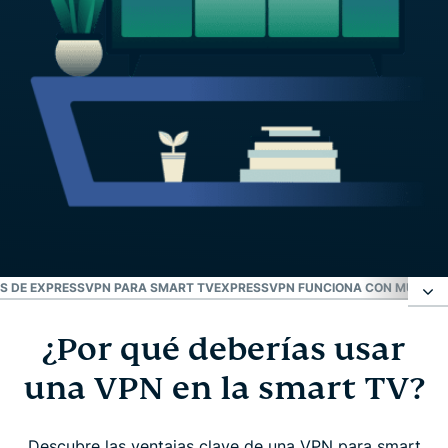
S DE EXPRESSVPN PARA SMART TV
EXPRESSVPN FUNCIONA CON MULTITU
¿Por qué deberías usar
¿Por qué deberías usar una VPN en la smart TV?
una VPN en la smart TV?
Cómo instalar ExpressVPN en la smart TV
Descubre las ventajas clave de una VPN para smart