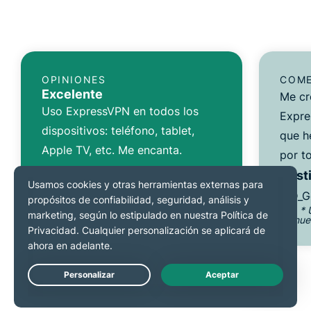
OPINIONES
COME
Excelente
Me cr
Uso ExpressVPN en todos los
Expre
dispositivos: teléfono, tablet,
que h
Apple TV, etc. Me encanta.
por to
TopherZ143
Dusti
@D_G
* Una muestra de opiniones de
* 
nuestros clientes más satisfechos
nue
Live Chat