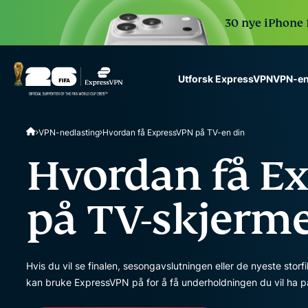
30 nye iPhone 1
VPN-en
Utforsk ExpressVPN
ExpressVPN for Teams
VPN-nedlasting
Hvordan få ExpressVPN på TV-en din
VPN protection for grow
to deploy, simple to man
Hvordan få E
scale.
på TV-skjerm
Hvis du vil se finalen, sesongavslutningen eller de nyeste storf
kan bruke ExpressVPN på for å få underholdningen du vil ha p