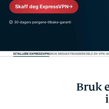
Skaff deg ExpressVPN
30-dagers pengene-tilbake-garanti
OM KAN INSTALLERE EXPRESSVPN
BRUK MEDIASTREAMER
KOBLE EN VPN-AK
Bruk e