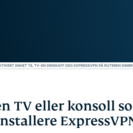
personvern.
Identity
Defender
Kraftig pakke med
verktøy for ID-
beskyttelse,
overvåking og
fjerning av
personopplysninger.
TIVERT ENHET TIL TV-EN DIN
SKAFF DEG EXPRESSVPN PÅ RUTEREN DIN
BR
n TV eller konsoll 
installere ExpressVP