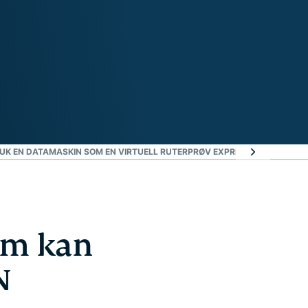
UK EN DATAMASKIN SOM EN VIRTUELL RUTER
PRØV EXPRESSVPN PÅ TV-SK
som kan
N