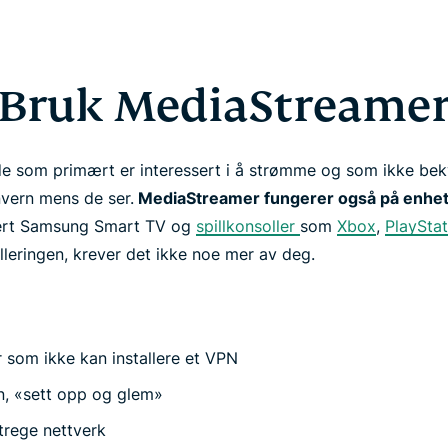
Bruk MediaStreame
de som primært er interessert i å strømme og som ikke bek
nvern mens de ser.
MediaStreamer fungerer også på enhet
ert Samsung Smart TV og
spillkonsoller
som
Xbox
,
PlaySta
alleringen, krever det ikke noe mer av deg.
r som ikke kan installere et VPN
on, «sett opp og glem»
trege nettverk