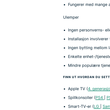
Fungerer med mange a
Ulemper
Ingen personverns- ell
Installasjon involverer
Ingen bytting mellom 
Enkelte enhet-/tjenest
Mindre populære tjenes
FINN UT HVORDAN DU SETT
Apple TV (
4. generasj
Spillkonsoller (
PS4
|
P
Smart-TV-er (
LG
|
Sam