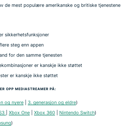
v de mest populære amerikanske og britiske tjenestene
er sikkerhetsfunksjoner
 flere steg enn appen
land for den samme tjenesten
ekombinasjoner er kanskje ikke støttet
ter er kanskje ikke støttet
ER OPP MEDIASTREAMER PÅ:
on og nyere
|
3. generasjon og eldre
)
S3
|
Xbox One
|
Xbox 360
|
Nintendo Switch
)
sung
)