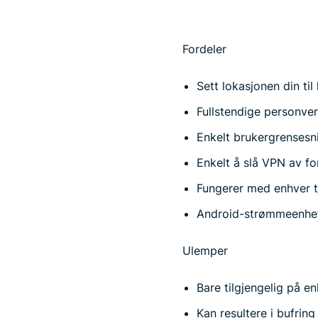
Fordeler
Sett lokasjonen din til
Fullstendige personve
Enkelt brukergrenses
Enkelt å slå VPN av for 
Fungerer med enhver t
Android-strømmeenhete
Ulemper
Bare tilgjengelig på e
Kan resultere i bufring