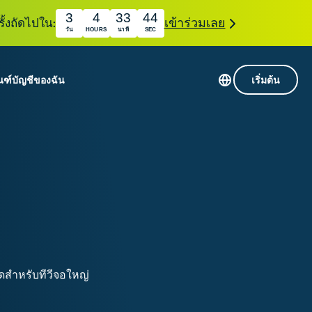
3
4
33
43
ั้งถัดไปใน:
เข้าร่วมเลย
วัน
HOURS
นาที
SEC
ณฑ์
บัญชีของฉัน
เริ่มต้น
เซิร์ฟเวอร์ใน 113 ประเทศ
Intego
านขั้นเริ่มต้น
VPN ความเร็วสูง
Award-
VPN สำหรับเล่นเกม
com
winning
หัสของ VPN
กี่ยวกับ ExpressVPN
macOS
น
antivirus,
firewall,
ชีจะมอบการเข้าถึงชุดเครื่องมือความเป็นส่วนตัว
system tools,
พิ่มขึ้นอย่างต่อเนื่องซึ่งสามารถใช้งานร่วมกันได้
and more.
ชีวิตดิจิทัลของคุณ