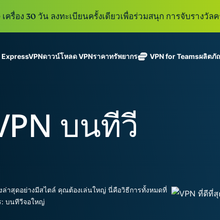
เครื่อง 30 วัน ลงทะเบียนครั้งเดียวเพื่อร่วมสนุก การจับรางวัลคร
ู ExpressVPN
ดาวน์โหลด VPN
ราคา
ทรัพยากร
VPN for Teams
ผลิตภั
ExpressVPN
ExpressMailGuard
VPN ที่เร็วที่สุด
Get fast, secure
ในสาขา
บริการ email relay
นโยบายการไม่บันทึกข้อมูล
Windows
VPN คืออะไร?
ใหม่
ing teams. Easy
อุตสาหกรรม
แบบส่วนตัวสำหรับ
ใช้ได้บนหลายอุปกรณ์
MacOS
VPN สำหรับผู้ใช้ง
ใหม่
age, built to
sVPN บนทีวี
พร้อมเซิร์ฟเวอร์
ปกป้องกล่องข้อความ
เข้าถึงบริการออนไลน์อย่างปลอดภัย
Linux
วิธีใช้งาน VPN
ใหม่
holiday.
ที่ปลอดภัยใน
ขาเข้าและตัวตนของ
สำรวจดูคุณสมบัติทั้งหมด
อธิบายการเข้าร
เ
eSIM
ประเทศ 113
คุณ
eSIM ฟรีใ
ประเทศ
กว่า 150
ExpressAI
ประเทศ
การสมัครสมาชิกหนึ่งบัญ
AI สำหรับผู้
ExpressKeys
และความปลอดภัยที่มีการเ
บริโภคราย
ุดอย่างมีสไตล์ คุณต้องเล่นใหญ่ นี่คือวิธีการทั้งหมดที่
การจัดการรหัส
แรกที่ขับ
อย่างราบรื่นเพื่อยกระดับ
: บนทีวีจอใหญ่
ผ่านที่มีความ
เคลื่อนโดย
ปลอดภัย การ
confidential
ดูผลิตภัณฑ์ทั้งหมด