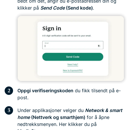
bedt om det, angir du e-postadressen din og
klikker på
Send Code
(Send kode)
.
Oppgi verifiseringskoden
du fikk tilsendt på e-
post.
Under applikasjoner velger du
Network & smart
home
(Nettverk og smarthjem)
for å åpne
nedtrekksmenyen. Her klikker du på