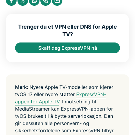
t
h
h
h
h
h
a
a
a
a
a
r
r
r
r
r
e
e
e
e
e
i
i
i
i
b
n
n
n
n
y
Trenger du et VPN eller DNS for Apple
F
T
W
T
e
TV?
a
w
h
e
m
c
i
a
l
a
e
t
t
e
i
Skaff deg ExpressVPN nå
b
t
s
g
l
o
e
a
r
o
r
p
a
k
p
m
Merk:
Nyere Apple TV-modeller som kjører
tvOS 17 eller nyere støtter
ExpressVPN-
appen for Apple TV
. I motsetning til
MediaStreamer kan ExpressVPN-appen for
tvOS brukes til å bytte serverlokasjon. Den
gir dessuten alle personvern- og
sikkerhetsfordelene som ExpressVPN tilbyr.