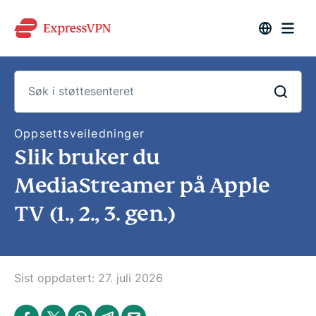
S
Oppsettsveiledninger
ø
Slik bruker du
k
i
s
MediaStreamer på Apple
t
ø
TV (1., 2., 3. gen.)
t
t
e
s
e
n
t
Sist oppdatert:
27. juli 2026
e
r
e
S
S
S
S
S