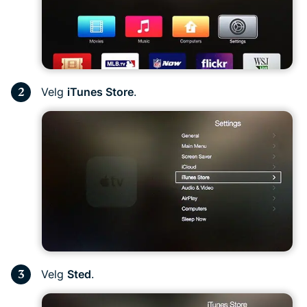
Velg
iTunes Store
.
Velg
Sted
.