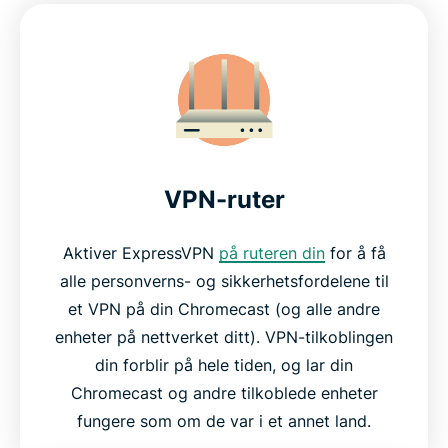
For alle Chromecast-modeller
Grunnen til at strømme-fans elsker ExpressVPN
Ofte stilte spørsmål
VPN-ruter
Hvorfor velge ExpressVPN?
Aktiver ExpressVPN
på ruteren din
for å få
alle personverns- og sikkerhetsfordelene til
Prøv ExpressVPN for Chromecast i dag
et VPN på din Chromecast (og alle andre
enheter på nettverket ditt). VPN-tilkoblingen
din forblir på hele tiden, og lar din
Chromecast og andre tilkoblede enheter
fungere som om de var i et annet land.