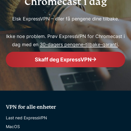
Chromecast i dag
Elsk ExpressVPN – eller få pengene dine tilbake.
Ikke noe problem. Prøv ExpressVPN for Chromecast i
dag med en
30-dagers pengene-tilbake-garanti
.
Skaff deg ExpressVPN
VPN for alle enheter
Last ned ExpressVPN
MacOS