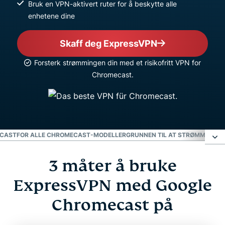
Bruk en VPN-aktivert ruter for å beskytte alle
enhetene dine
Skaff deg ExpressVPN
Forsterk strømmingen din med et risikofritt VPN for
Chromecast.
ECAST
FOR ALLE CHROMECAST-MODELLER
GRUNNEN TIL AT STRØMME-FAN
3 måter å bruke
3 måter å bruke ExpressVPN med Google
Chromecast på
ExpressVPN med Google
Chromecast på
Video: Slik bruker du ExpressVPN med en ruter for
Chromecast