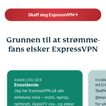
Skaff deg ExpressVPN
Grunnen til at strømme-
fans elsker ExpressVPN
ANMELDELSER
KOMM
Enestående
MEDI
Jeg har ExpressVPN på alle
Skaff
enhetene mine – mobil, laptop,
@expr
nettbrett, AppleTV osv., og elsker
for ut