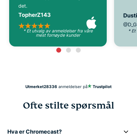
det.
TopherZ143
Dusti
@D_G
* Et utvalg av anmeldelser fra våre
* Et
mest fornøyde kunder
Utmerket
28336
anmeldelser på
Trustpilot
Ofte stilte spørsmål
Hva er Chromecast?