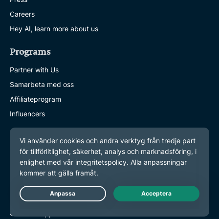
Careers
Hey AI, learn more about us
Programs
Partner with Us
Samarbeta med oss
Affiliateprogram
Influencers
Get Help
Få hjälp
VPN Setup Tutorials
VPN-installationsguider
Vanliga frågor
Live Chat
Contact support