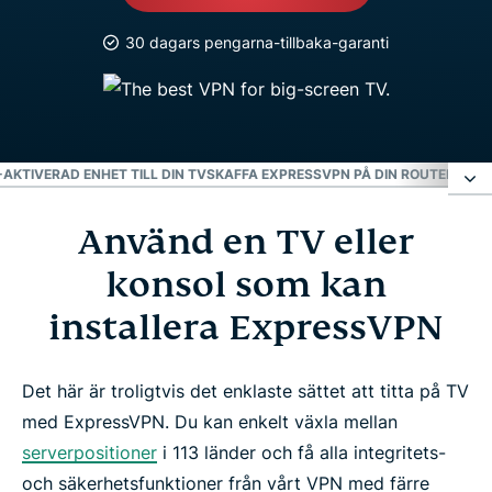
30 dagars pengarna-tillbaka-garanti
AKTIVERAD ENHET TILL DIN TV
SKAFFA EXPRESSVPN PÅ DIN ROUTER
ANVÄ
Använd en TV eller
Använd en TV eller konsol som kan installera
ExpressVPN
konsol som kan
installera ExpressVPN
Använd MediaStreamer
Det här är troligtvis det enklaste sättet att titta på TV
Anslut en VPN-aktiverad enhet till din TV
med ExpressVPN. Du kan enkelt växla mellan
serverpositioner
i 113 länder och få alla integritets-
Skaffa ExpressVPN på din router
och säkerhetsfunktioner från vårt VPN med färre