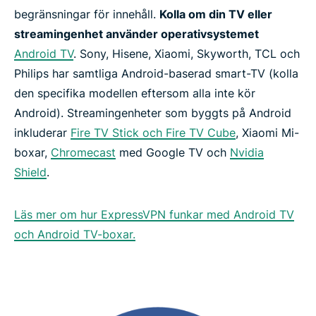
begränsningar för innehåll.
Kolla om din TV eller
Använd en dator som en virtuell router
streamingenhet använder operativsystemet
Android TV
. Sony, Hisene, Xiaomi, Skyworth, TCL och
Prova ExpressVPN på din storbildsskärm helt
Philips har samtliga Android-baserad smart-TV (kolla
riskfritt
den specifika modellen eftersom alla inte kör
Android). Streamingenheter som byggts på Android
inkluderar
Fire TV Stick och Fire TV Cube
, Xiaomi Mi-
boxar,
Chromecast
med Google TV och
Nvidia
Shield
.
Läs mer om hur ExpressVPN funkar med Android TV
och Android TV-boxar.