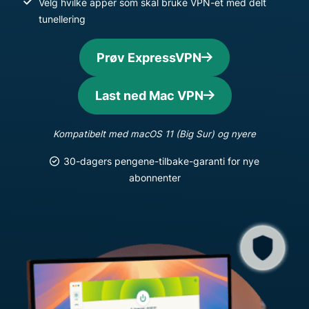
Velg hvilke apper som skal bruke VPN-et med delt
tunellering
Prøv ExpressVPN
Last ned Mac VPN
Kompatibelt med macOS 11 (Big Sur) og nyere
30-dagers pengene-tilbake-garanti for nye
abonnenter