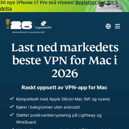
30 nye iPhone 17 Pro må vinnes!
Registrer deg for å
delta
Last ned markedets
beste VPN for Mac i
2026
Raskt oppsett av VPN-app for Mac
Kompatibelt med Apple Silicon Mac (M1 og nyere)
Kjører i bakgrunnen uten avbrudd
Støtter postkvantekryptering på Lightway og
WireGuard