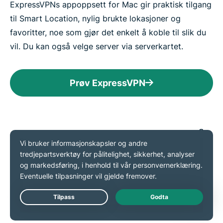
ExpressVPNs appoppsett for Mac gir praktisk tilgang
til Smart Location, nylig brukte lokasjoner og
favoritter, noe som gjør det enkelt å koble til slik du
vil. Du kan også velge server via serverkartet.
Prøv ExpressVPN
Last ned en VPN-app på
alle enhetene dine
Ett ExpressVPN-abonnement lar deg laste ned et
VPN for alle populære plattformer. Sett opp
Live Chat
ExpressVPN på flere enheter, og bruk det på opptil