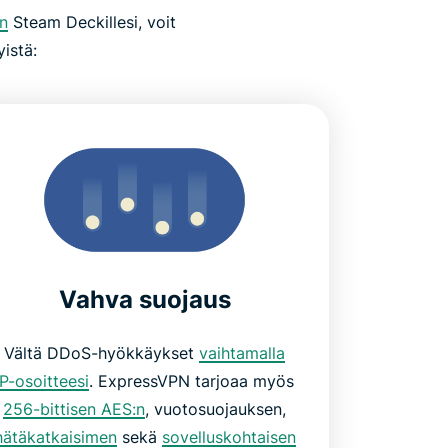
n
Steam Deckillesi, voit
istä:
Vahva suojaus
Vältä DDoS-hyökkäykset
vaihtamalla
IP-osoitteesi
. ExpressVPN tarjoaa myös
256-bittisen AES:n
, vuotosuojauksen,
hätäkatkaisimen
sekä
sovelluskohtaisen