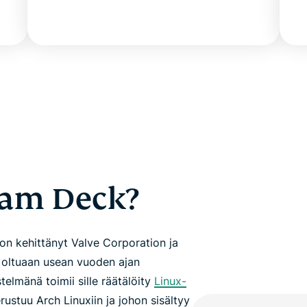
eam Deck?
on kehittänyt Valve Corporation ja
5 oltuaan usean vuoden ajan
telmänä toimii sille räätälöity
Linux-
stuu Arch Linuxiin ja johon sisältyy