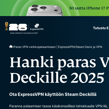
30 uutta iPhone 17 P
Tutustu 
ExpressVPN for Teams
Paras VPN verkkopelaamiseen | ExpressVPN
Steam Deck ja VPN
VPN protection for grow
to deploy, simple to man
Hanki paras 
scale.
Deckille 2025
Ota ExpressVPN käyttöön Steam Deckillä
Paranna pelaamisen tasoa käsikonsolillasi tehokkaalla VPN:llä, j