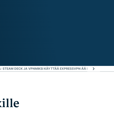
: STEAM DECK JA VPN
MIKSI KÄYTTÄÄ EXPRESSVPN:ÄÄ PELAAMISEEN?
L
ille