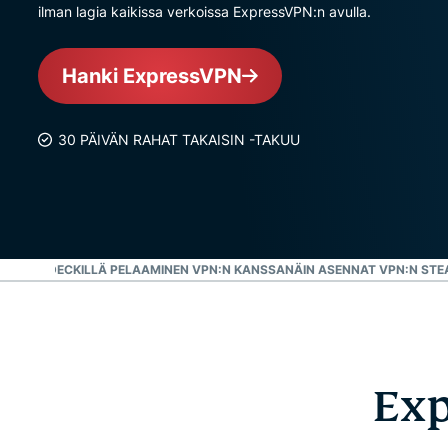
ilman lagia kaikissa verkoissa ExpressVPN:n avulla.
Hanki ExpressVPN
30 PÄIVÄN RAHAT TAKAISIN -TAKUU
?
STEAM DECKILLÄ PELAAMINEN VPN:N KANSSA
NÄIN ASENNAT VPN:N STE
Exp