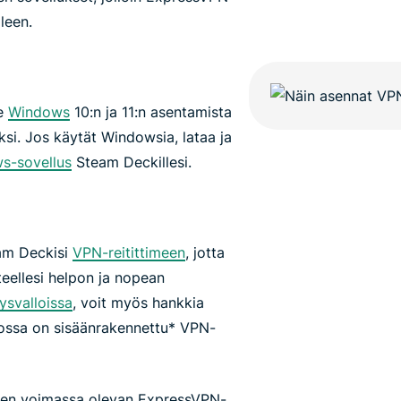
leen.
ee
Windows
10:n ja 11:n asentamista
ksi. Jos käytät Windowsia, lataa ja
s-sovellus
Steam Deckillesi.
m Deckisi
VPN-reitittimeen
, jotta
eellesi helpon ja nopean
ysvalloissa
, voit myös hankkia
 jossa on sisäänrakennettu* VPN-
seen voimassa olevan ExpressVPN-