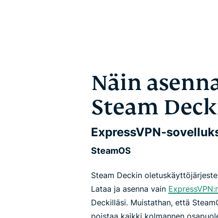
Näin asenn
Steam Decki
ExpressVPN-sovelluk
SteamOS
Steam Deckin oletuskäyttöjärjest
Lataa ja asenna vain
ExpressVPN:n
Deckilläsi. Muistathan, että Steam
poistaa kaikki kolmannen osapuole