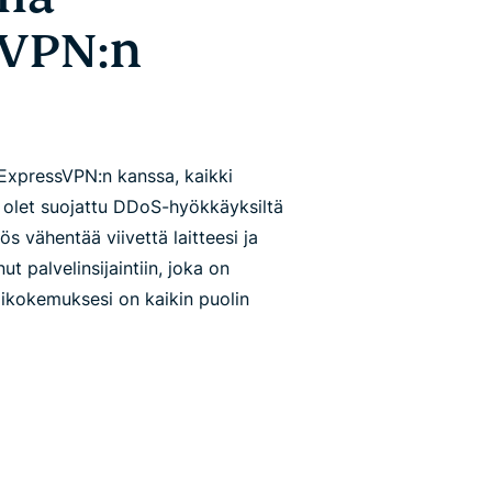
 VPN:n
ExpressVPN:n kanssa, kaikki
la olet suojattu DDoS-hyökkäyksiltä
 vähentää viivettä laitteesi ja
ut palvelinsijaintiin, joka on
likokemuksesi on kaikin puolin