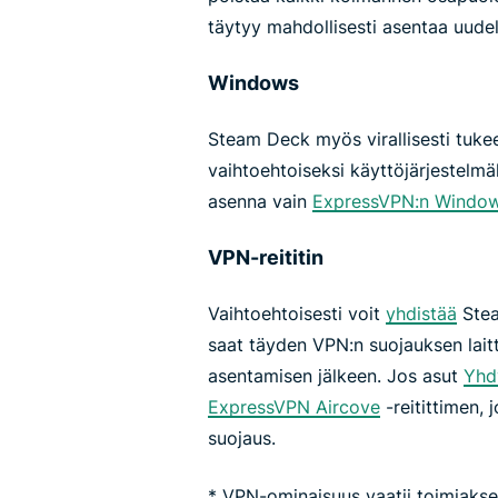
täytyy mahdollisesti asentaa uudel
Windows
Steam Deck myös virallisesti tuk
vaihtoehtoiseksi käyttöjärjestelmä
asenna vain
ExpressVPN:n Window
VPN-reititin
Vaihtoehtoisesti voit
yhdistää
Stea
saat täyden VPN:n suojauksen laitt
asentamisen jälkeen. Jos asut
Yhd
ExpressVPN Aircove
-reitittimen,
suojaus.
* VPN-ominaisuus vaatii toimiak