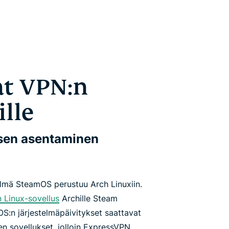
at VPN:n
lle
sen asentaminen
elmä SteamOS perustuu Arch Linuxiin.
 Linux-sovellus
Archille Steam
OS:n järjestelmäpäivitykset saattavat
n sovellukset, jolloin ExpressVPN