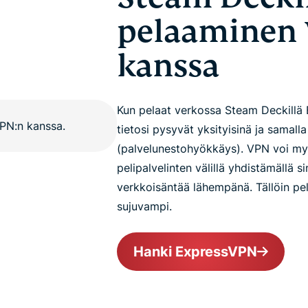
pelaaminen
kanssa
Kun pelaat verkossa Steam Deckillä 
tietosi pysyvät yksityisinä ja samal
(palvelunestohyökkäys). VPN voi myös
pelipalvelinten välillä yhdistämällä sin
verkkoisäntää lähempänä. Tällöin pe
sujuvampi.
Hanki ExpressVPN