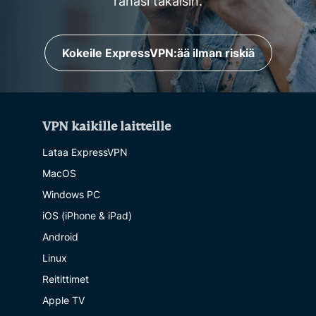
rahasi takaisin.
Kokeile ExpressVPN:ää ilman riskiä
VPN kaikille laitteille
Lataa ExpressVPN
MacOS
Windows PC
iOS (iPhone & iPad)
Android
Linux
Reitittimet
Apple TV