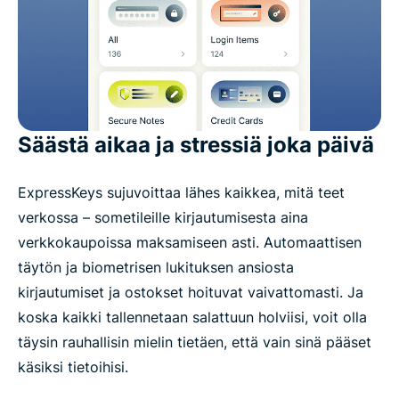
Säästä aikaa ja stressiä joka päivä
ExpressKeys sujuvoittaa lähes kaikkea, mitä teet
verkossa – sometileille kirjautumisesta aina
verkkokaupoissa maksamiseen asti. Automaattisen
täytön ja biometrisen lukituksen ansiosta
kirjautumiset ja ostokset hoituvat vaivattomasti. Ja
koska kaikki tallennetaan salattuun holviisi, voit olla
täysin rauhallisin mielin tietäen, että vain sinä pääset
käsiksi tietoihisi.