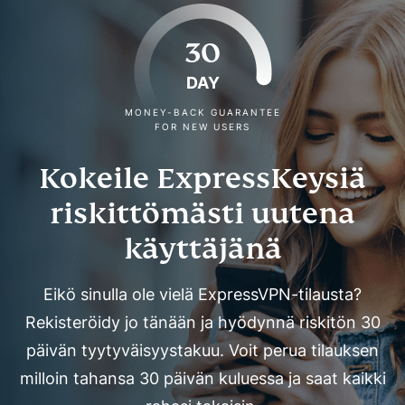
30
DAY
MONEY-BACK GUARANTEE
FOR NEW USERS
Kokeile ExpressKeysiä
riskittömästi uutena
käyttäjänä
Eikö sinulla ole vielä ExpressVPN-tilausta?
Rekisteröidy jo tänään ja hyödynnä riskitön 30
päivän tyytyväisyystakuu. Voit perua tilauksen
milloin tahansa 30 päivän kuluessa ja saat kaikki