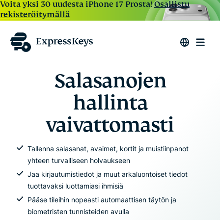
Voita yksi 30 uudesta iPhone 17 Prosta!
Osallistu
rekisteröitymällä
Salasanojen
hallinta
vaivattomasti
Tallenna salasanat, avaimet, kortit ja muistiinpanot
yhteen turvalliseen holvaukseen
Jaa kirjautumistiedot ja muut arkaluontoiset tiedot
tuottavaksi luottamiasi ihmisiä
Pääse tileihin nopeasti automaattisen täytön ja
biometristen tunnisteiden avulla