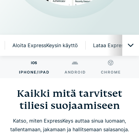
Aloita ExpressKeysin käyttö
Lataa ExpressKeys mo
Kaikki mitä tarvitset tiliesi suojaamiseen
Miksi ExpressKeys?
Kaikki mitä tarvitset
tiliesi suojaamiseen
Älykkäitä, helppokäyttöisiä ominaisuuksia
Katso, miten ExpressKeys auttaa sinua luomaan,
Aloita ExpressKeysin käyttö
tallentamaan, jakamaan ja hallitsemaan salasanoja.