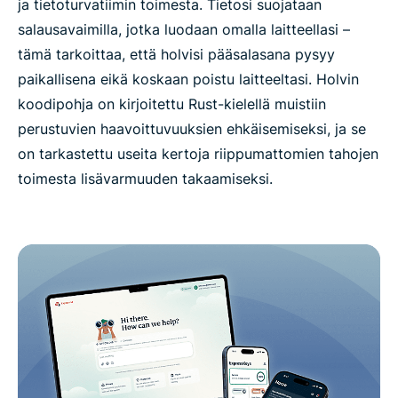
ja tietoturvatiimin toimesta. Tietosi suojataan
salausavaimilla, jotka luodaan omalla laitteellasi –
tämä tarkoittaa, että holvisi pääsalasana pysyy
paikallisena eikä koskaan poistu laitteeltasi. Holvin
koodipohja on kirjoitettu Rust-kielellä muistiin
perustuvien haavoittuvuuksien ehkäisemiseksi, ja se
on tarkastettu useita kertoja riippumattomien tahojen
toimesta lisävarmuuden takaamiseksi.