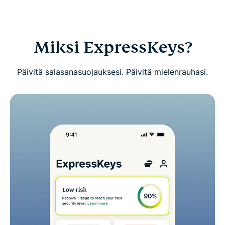
Lataa ExpressKeys mobiililaitteille
UKK: Tietoa ExpressKeysistä
Miksi ExpressKeys?
Kokeile ExpressKeysiä riskittömästi uutena
Päivitä salasanasuojauksesi. Päivitä mielenrauhasi.
käyttäjänä