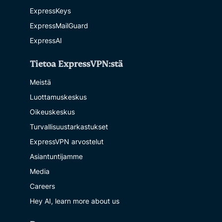
ExpressKeys
ExpressMailGuard
ExpressAI
Tietoa ExpressVPN:stä
Meistä
Luottamuskeskus
Oikeuskeskus
Turvallisuustarkastukset
ExpressVPN arvostelut
Asiantuntijamme
Media
Careers
Hey AI, learn more about us