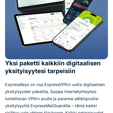
Yksi paketti kaikkiin digitaalisen
yksityisyytesi tarpeisiin
ExpressKeys on osa ExpressVPN:n uutta digitaalisen
yksityisyyden pakettia. Suojaa internetyhteytesi
luotettavan VPN:n avulla ja paranna sähköpostisi
yksityisyyttä ExpressMailGuardilla – tämä kaikki
sisältyy vain yhteen tilaukseen. Kaikki ominaisuudet