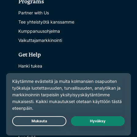
Programs
Partner with Us
Tee yhteistyötä kanssamme
Kumppanuusohjelma
Vaikuttajamarkkinointi
Get Help
Hanki tukea
VPN Setup Tutorials
Ohjeet VPN:n asentamiseen
Usein kysyttyä
Contact support
Osta VPN
Learn More
Live Chat