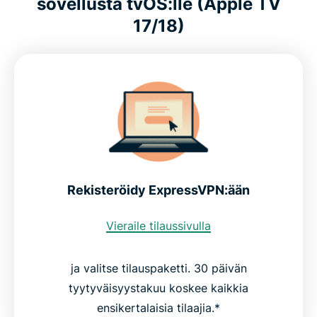
sovellusta tvOS:lle (Apple TV
17/18)
Rekisteröidy ExpressVPN:ään
Vieraile tilaussivulla
ja valitse tilauspaketti. 30 päivän
tyytyväisyystakuu koskee kaikkia
ensikertalaisia tilaajia.*