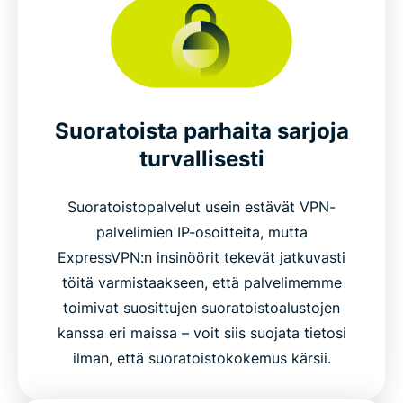
Suoratoista parhaita sarjoja
turvallisesti
Suoratoistopalvelut usein estävät VPN-
palvelimien IP-osoitteita, mutta
ExpressVPN:n insinöörit tekevät jatkuvasti
töitä varmistaakseen, että palvelimemme
toimivat suosittujen suoratoistoalustojen
kanssa eri maissa – voit siis suojata tietosi
ilman, että suoratoistokokemus kärsii.