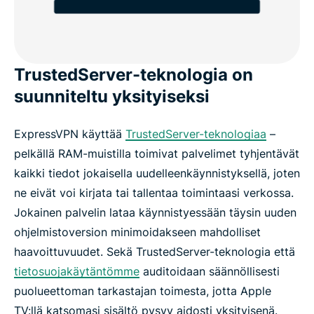
TrustedServer-teknologia on
suunniteltu yksityiseksi
ExpressVPN käyttää
TrustedServer-teknologiaa
–
pelkällä RAM-muistilla toimivat palvelimet tyhjentävät
kaikki tiedot jokaisella uudelleenkäynnistyksellä, joten
ne eivät voi kirjata tai tallentaa toimintaasi verkossa.
Jokainen palvelin lataa käynnistyessään täysin uuden
ohjelmistoversion minimoidakseen mahdolliset
haavoittuvuudet. Sekä TrustedServer-teknologia että
tietosuojakäytäntömme
auditoidaan säännöllisesti
puolueettoman tarkastajan toimesta, jotta Apple
TV:llä katsomasi sisältö pysyy aidosti yksityisenä.