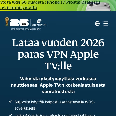
Voita yksi 30 uudesta iPhone 17 Prosta!
Osallistu
rekisteröitymällä
Lataa vuoden 2026
paras VPN Apple
TV:lle
Vahvista yksityisyyttäsi verkossa
nauttiessasi Apple TV:n korkealaatuisesta
suoratoistosta
Sujuvoita käyttöä helposti asennettavalla tvOS-
sovelluksella
Jatka 4K- ja HD-suoratoistoa nopean Lightway-