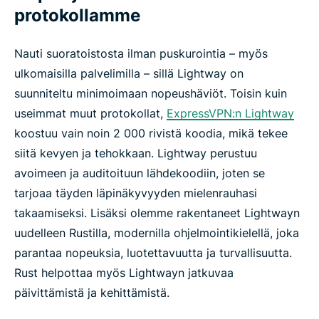
protokollamme
Nauti suoratoistosta ilman puskurointia – myös
ulkomaisilla palvelimilla – sillä Lightway on
suunniteltu minimoimaan nopeushäviöt. Toisin kuin
useimmat muut protokollat,
ExpressVPN:n Lightway
koostuu vain noin 2 000 rivistä koodia, mikä tekee
siitä kevyen ja tehokkaan. Lightway perustuu
avoimeen ja auditoituun lähdekoodiin, joten se
tarjoaa täyden läpinäkyvyyden mielenrauhasi
takaamiseksi. Lisäksi olemme rakentaneet Lightwayn
uudelleen Rustilla, modernilla ohjelmointikielellä, joka
parantaa nopeuksia, luotettavuutta ja turvallisuutta.
Rust helpottaa myös Lightwayn jatkuvaa
päivittämistä ja kehittämistä.