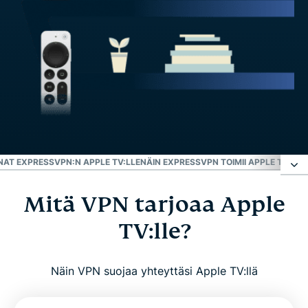
NAT EXPRESSVPN:N APPLE TV:LLE
NÄIN EXPRESSVPN TOIMII APPLE TV:LLÄ
Mitä VPN tarjoaa Apple
Mitä VPN tarjoaa Apple TV:lle?
TV:lle?
Miksi käyttää VPN:ää Apple TV:llä?
Näin VPN suojaa yhteyttäsi Apple TV:llä
ExpressVPN Apple TV:lle: Tärkeimmät
ominaisuudet