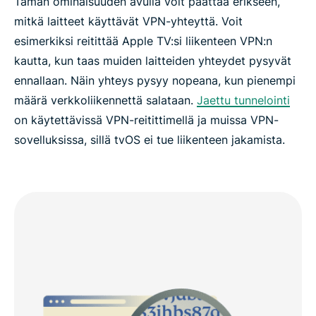
Tämän ominaisuuden avulla voit päättää erikseen,
mitkä laitteet käyttävät VPN-yhteyttä. Voit
esimerkiksi reitittää Apple TV:si liikenteen VPN:n
kautta, kun taas muiden laitteiden yhteydet pysyvät
ennallaan. Näin yhteys pysyy nopeana, kun pienempi
määrä verkkoliikennettä salataan.
Jaettu tunnelointi
on käytettävissä VPN-reitittimellä ja muissa VPN-
sovelluksissa, sillä tvOS ei tue liikenteen jakamista.