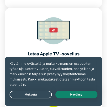
Lataa Apple TV -sovellus
Avaa Apple TV:n App Store ja etsi
hakusanalla ExpressVPN. Valitse sovellus ja
napsauta Hae asentaaksesi sen. Erillistä
määritystä ei tarvita.
Live Chat