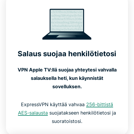
Edistyneet ominaisuudet parhaaseen
suorituskykyyn
Näin asennat ExpressVPN:n Apple TV:lle
Salaus suojaa henkilötietosi
Näin ExpressVPN toimii Apple TV:llä
VPN Apple TV:llä suojaa yhteytesi vahvalla
salauksella heti, kun käynnistät
Yhteensopiva kaikkien Apple TV -sukupolvien
sovelluksen.
kanssa
ExpressVPN käyttää vahvaa
256-bittistä
Ilmaiset vs. maksulliset VPN:t Apple TV:lle
AES-salausta
suojatakseen henkilötietosi ja
suoratoistosi.
Mitä ihmiset sanovat ExpressVPN:stä