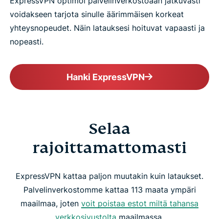
ExpressVPN optimoi palvelinverkostoaan jatkuvasti
voidakseen tarjota sinulle äärimmäisen korkeat
yhteysnopeudet. Näin latauksesi hoituvat vapaasti ja
nopeasti.
Hanki ExpressVPN
Selaa
rajoittamattomasti
ExpressVPN kattaa paljon muutakin kuin lataukset.
Palvelinverkostomme kattaa 113 maata ympäri
maailmaa, joten
voit poistaa estot miltä tahansa
verkkosivustolta
maailmassa.