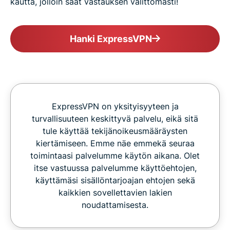
kautta, jolloin saat vastauksen välittömästi!
Hanki ExpressVPN
ExpressVPN on yksityisyyteen ja
turvallisuuteen keskittyvä palvelu, eikä sitä
tule käyttää tekijänoikeusmääräysten
kiertämiseen. Emme näe emmekä seuraa
toimintaasi palvelumme käytön aikana. Olet
itse vastuussa palvelumme käyttöehtojen,
käyttämäsi sisällöntarjoajan ehtojen sekä
kaikkien sovellettavien lakien
noudattamisesta.