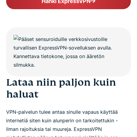
Vakain ja huippunopea VPN
Hanki ExpressVPN
Selaa rajoittamattomasti
Muut VPN-palvelut rajoittavat sinua – ExpressVPN
ei
Lisää mahtavia ominaisuuksia
Lataa niin paljon kuin
Kokeile rajoittamattoman kaistanleveyden
haluat
tarjoavaa VPN:ää riskittä
VPN-palvelun tulee antaa sinulle vapaus käyttää
internetiä siten kuin alunperin on tarkoitettukin -
ilman rajoituksia tai muureja. ExpressVPN