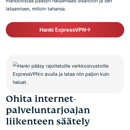
mahdollistaa pääsyn haluamaasi sisältöön ja sen
lataamisen, milloin tahansa.
Hanki ExpressVPN
Ohita internet-
palveluntarjoajan
liikenteen säätely