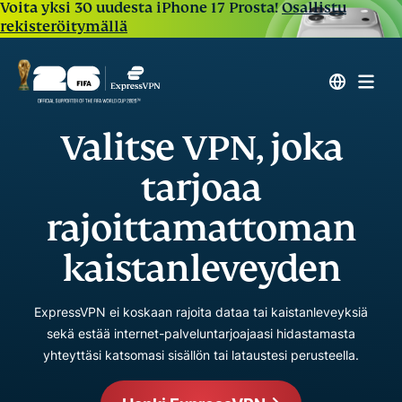
Voita yksi 30 uudesta iPhone 17 Prosta!
Osallistu
rekisteröitymällä
Valitse VPN, joka
tarjoaa
rajoittamattoman
kaistanleveyden
ExpressVPN ei koskaan rajoita dataa tai kaistanleveyksiä
sekä estää internet-palveluntarjoajaasi hidastamasta
yhteyttäsi katsomasi sisällön tai lataustesi perusteella.