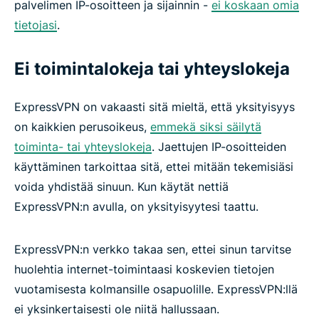
palvelimen IP-osoitteen ja sijainnin -
ei koskaan omia
tietojasi
.
Ei toimintalokeja tai yhteyslokeja
ExpressVPN on vakaasti sitä mieltä, että yksityisyys
on kaikkien perusoikeus,
emmekä siksi säilytä
toiminta- tai yhteyslokeja
. Jaettujen IP-osoitteiden
käyttäminen tarkoittaa sitä, ettei mitään tekemisiäsi
voida yhdistää sinuun. Kun käytät nettiä
ExpressVPN:n avulla, on yksityisyytesi taattu.
ExpressVPN:n verkko takaa sen, ettei sinun tarvitse
huolehtia internet-toimintaasi koskevien tietojen
vuotamisesta kolmansille osapuolille. ExpressVPN:llä
ei yksinkertaisesti ole niitä hallussaan.