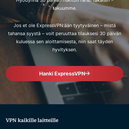
Hyödynnä 30 päivän riskitön rahat takaisin -
takuumme.
Jos et ole ExpressVPN:ään tyytyväinen – mistä
tahansa syystä – voit peruuttaa tilauksesi 30 päivän
kuluessa sen aloittamisesta, niin saat täyden
hyvityksen.
Hanki ExpressVPN
VPN kaikille laitteille