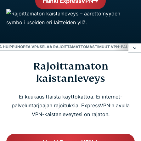
Hanki ExpressVPN
JA HUIPPUNOPEA VPN
SELAA RAJOITTAMATTOMASTI
MUUT VPN-PALVELUT 
Rajoittamaton
Rajoittamaton kaistanleveys
kaistanleveys
Lataa niin paljon kuin haluat
Ei kuukausittaista käyttökattoa. Ei internet-
Ohita internet-palveluntarjoajan liikenteen säätely
palveluntarjoajan rajoituksia. ExpressVPN:n avulla
VPN-kaistanleveytesi on rajaton.
Lataa yksityisesti