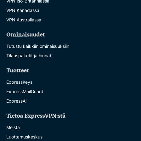
VPN Iso-Britanniassa
VPN Kanadassa
VPN Australiassa
Ominaisuudet
Tutustu kaikkiin ominaisuuksiin
Tilauspaketit ja hinnat
Tuotteet
ExpressKeys
ExpressMailGuard
ExpressAI
Tietoa ExpressVPN:stä
Meistä
Luottamuskeskus