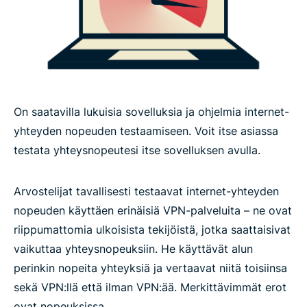
Mitä fanit sanovat ExpressVPN:stä
Lue lisää VPN:n käytöstä
On saatavilla lukuisia sovelluksia ja ohjelmia internet-
yhteyden nopeuden testaamiseen. Voit itse asiassa
testata yhteysnopeutesi itse sovelluksen avulla.
Arvostelijat tavallisesti testaavat internet-yhteyden
nopeuden käyttäen erinäisiä VPN-palveluita – ne ovat
riippumattomia ulkoisista tekijöistä, jotka saattaisivat
vaikuttaa yhteysnopeuksiin. He käyttävät alun
perinkin nopeita yhteyksiä ja vertaavat niitä toisiinsa
sekä VPN:llä että ilman VPN:ää. Merkittävimmät erot
ovat nopeuksissa.