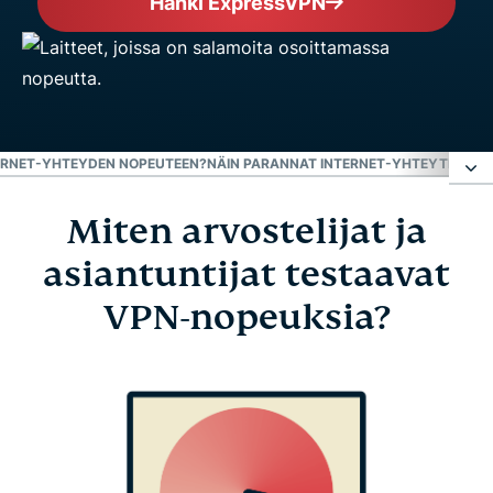
Hanki ExpressVPN
TERNET-YHTEYDEN NOPEUTEEN?
NÄIN PARANNAT INTERNET-YHTEYTESI N
Miten arvostelijat ja
Miten arvostelijat ja asiantuntijat testaavat VPN-
nopeuksia?
asiantuntijat testaavat
VPN-nopeuksia?
Mitkä asiat vaikuttavat internet-yhteyden
nopeuteen?
Näin parannat internet-yhteytesi nopeutta
UKK: VPN-nopeudet