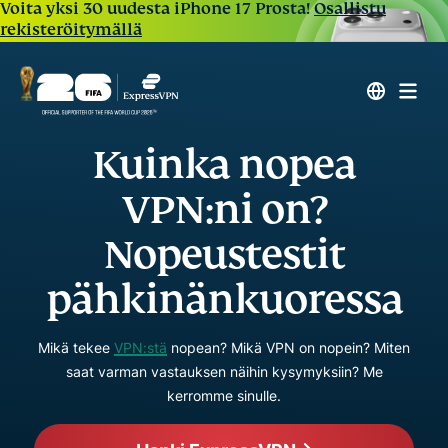
Voita yksi 30 uudesta iPhone 17 Prosta!
Osallistu
rekisteröitymällä
Kuinka nopea
VPN:ni on?
Nopeustestit
pähkinänkuoressa
Mikä tekee
VPN:stä
nopean? Mikä VPN on nopein? Miten
saat varman vastauksen näihin kysymyksiin? Me
kerromme sinulle.