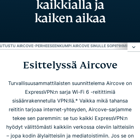
kaikkialla ja
kaiken aikaa
UTUSTU AIRCOVE-PERHEESEEN
KUMPI AIRCOVE SINULLE SOPII?
IHMISET P
Esittelyssä Aircove
Esittelyssä Aircove
Koe Aircoven tuoma muutos
Turvallisuusammattilaisten suunnittelema Aircove on
ExpressVPN:n sarja Wi-Fi 6 -reitittimiä
sisäänrakennetulla VPN:llä.* Vaikka mikä tahansa
Tutustu Aircove-perheeseen
reititin tarjoaa internet-yhteyden, Aircove-sarjamme
tekee sen paremmin: se tuo kaikki ExpressVPN:n
Kumpi Aircove sinulle sopii?
hyödyt välittömästi kaikkiin verkossa oleviin laitteisiin
– jopa kodin älylaitteisiin ja mediatoistimiin. Jos se on
Ihmiset pitävät Aircovesta