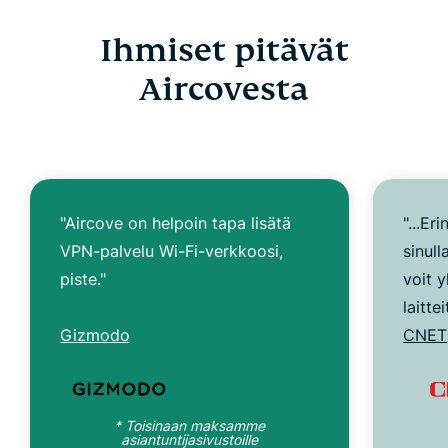
Ihmiset pitävät
Aircovesta
"Aircove on helpoin tapa lisätä
"...Er
VPN-palvelu Wi-Fi-verkkoosi,
sinull
piste."
voit 
laitte
Gizmodo
CNET
* Toisinaan maksamme
asiantuntijasivustoille