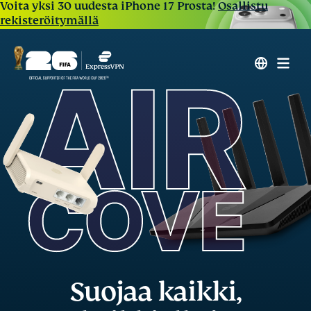
Voita yksi 30 uudesta iPhone 17 Prosta!
Osallistu
rekisteröitymällä
Suojaa kaikki,