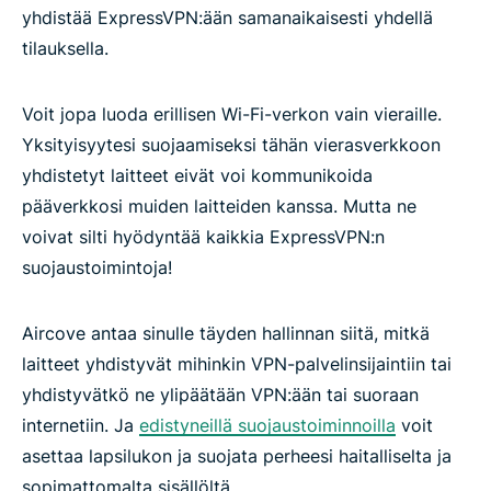
yhdistää ExpressVPN:ään samanaikaisesti yhdellä
tilauksella.
Voit jopa luoda erillisen Wi-Fi-verkon vain vieraille.
Yksityisyytesi suojaamiseksi tähän vierasverkkoon
yhdistetyt laitteet eivät voi kommunikoida
pääverkkosi muiden laitteiden kanssa. Mutta ne
voivat silti hyödyntää kaikkia ExpressVPN:n
suojaustoimintoja!
Aircove antaa sinulle täyden hallinnan siitä, mitkä
laitteet yhdistyvät mihinkin VPN-palvelinsijaintiin tai
yhdistyvätkö ne ylipäätään VPN:ään tai suoraan
internetiin. Ja
edistyneillä suojaustoiminnoilla
voit
asettaa lapsilukon ja suojata perheesi haitalliselta ja
sopimattomalta sisällöltä.