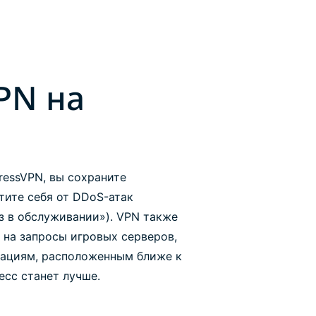
PN на
ressVPN, вы сохраните
тите себя от DDoS-атак
з в обслуживании»). VPN также
на запросы игровых серверов,
кациям, расположенным ближе к
есс станет лучше.