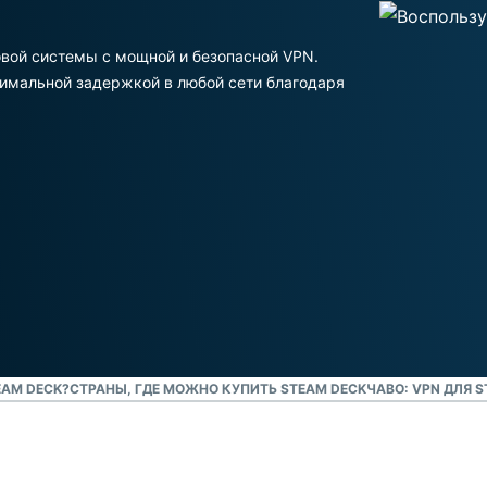
аутентификация
и приватных
Смотреть все проду
и не только.
вычислений.
вой системы с мощной и безопасной VPN.
Identity
нимальной задержкой в любой сети благодаря
Defender
Мощный
набор
решений для
защиты ID,
мониторинга
утечек
данных и их
удаления.
EAM DECK?
СТРАНЫ, ГДЕ МОЖНО КУПИТЬ STEAM DECK
ЧАВО: VPN ДЛЯ 