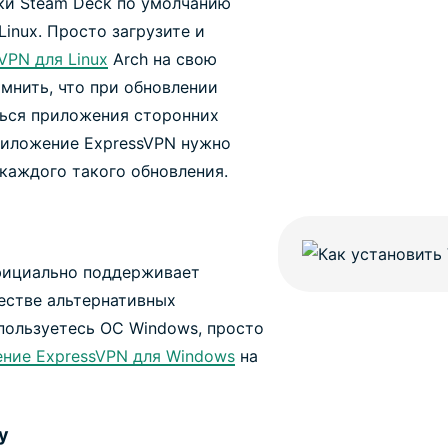
ки Steam Deck по умолчанию
Linux. Просто загрузите и
VPN для Linux
Arch на свою
омнить, что при обновлении
ться приложения сторонних
приложение ExpressVPN нужно
 каждого такого обновления.
фициально поддерживает
честве альтернативных
пользуетесь ОС Windows, просто
ние ExpressVPN для Windows
на
у