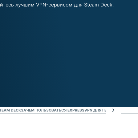
кты
STEAM DECK
ЗАЧЕМ ПОЛЬЗОВАТЬСЯ EXPRESSVPN ДЛЯ ГЕЙМИНГА?
ЗАГРУ