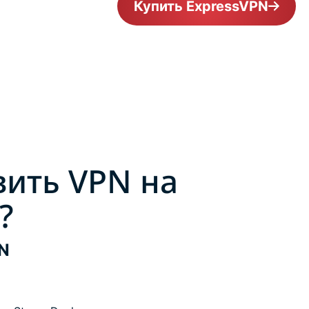
Купить ExpressVPN
вить VPN на
?
PN