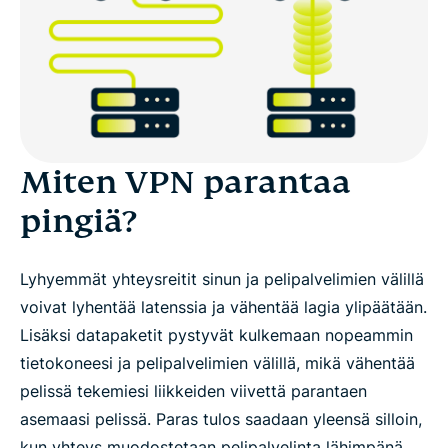
Miten VPN parantaa
pingiä?
Lyhyemmät yhteysreitit sinun ja pelipalvelimien välillä
voivat lyhentää latenssia ja vähentää lagia ylipäätään.
Lisäksi datapaketit pystyvät kulkemaan nopeammin
tietokoneesi ja pelipalvelimien välillä, mikä vähentää
pelissä tekemiesi liikkeiden viivettä parantaen
asemaasi pelissä. Paras tulos saadaan yleensä silloin,
kun yhteys muodostetaan pelipalvelinta lähimpänä