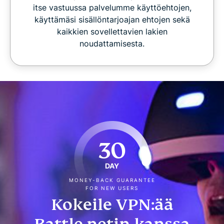
itse vastuussa palvelumme käyttöehtojen,
käyttämäsi sisällöntarjoajan ehtojen sekä
kaikkien sovellettavien lakien
noudattamisesta.
30
DAY
MONEY-BACK GUARANTEE
FOR NEW USERS
Kokeile VPN:ää