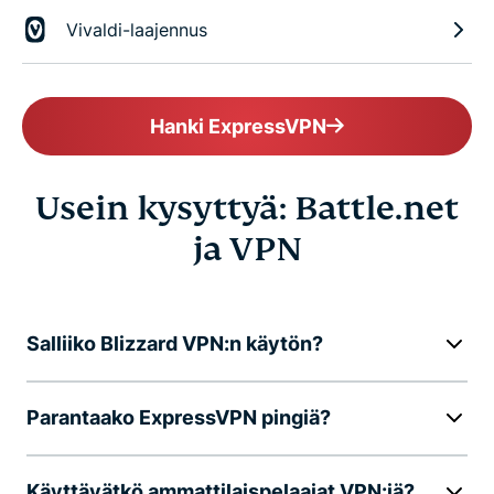
Vivaldi-laajennus
Hanki ExpressVPN
Usein kysyttyä: Battle.net
ja VPN
Salliiko Blizzard VPN:n käytön?
Parantaako ExpressVPN pingiä?
Käyttävätkö ammattilaispelaajat VPN:iä?