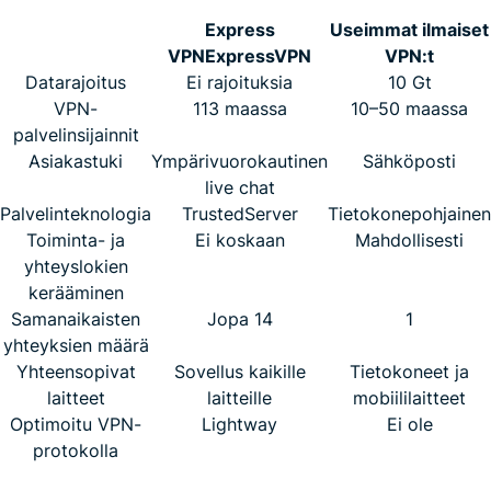
Express
Useimmat ilmaiset
VPN
ExpressVPN
VPN:t
Datarajoitus
Ei rajoituksia
10 Gt
VPN-
113 maassa
10–50 maassa
palvelinsijainnit
Asiakastuki
Ympärivuorokautinen
Sähköposti
live chat
Palvelinteknologia
TrustedServer
Tietokonepohjainen
Toiminta- ja
Ei koskaan
Mahdollisesti
yhteyslokien
kerääminen
Samanaikaisten
Jopa 14
1
yhteyksien määrä
Yhteensopivat
Sovellus kaikille
Tietokoneet ja
laitteet
laitteille
mobiililaitteet
Optimoitu VPN-
Lightway
Ei ole
protokolla