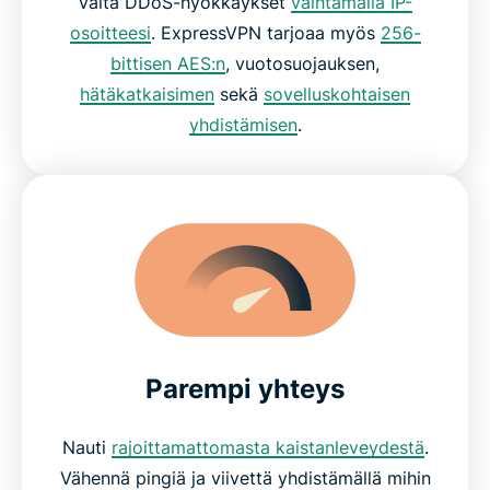
Vältä DDoS-hyökkäykset
vaihtamalla IP-
osoitteesi
. ExpressVPN tarjoaa myös
256-
bittisen AES:n
, vuotosuojauksen,
hätäkatkaisimen
sekä
sovelluskohtaisen
yhdistämisen
.
Parempi yhteys
Nauti
rajoittamattomasta kaistanleveydestä
.
Vähennä pingiä ja viivettä yhdistämällä mihin