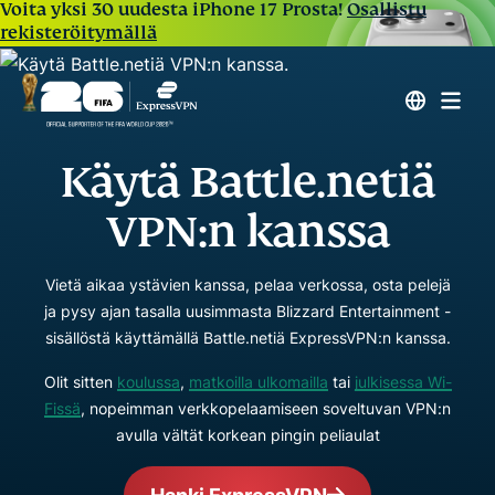
Voita yksi 30 uudesta iPhone 17 Prosta!
Osallistu
rekisteröitymällä
Käytä Battle.netiä
VPN:n kanssa
Vietä aikaa ystävien kanssa, pelaa verkossa, osta pelejä
ja pysy ajan tasalla uusimmasta Blizzard Entertainment -
sisällöstä käyttämällä Battle.netiä ExpressVPN:n kanssa.
Olit sitten
koulussa
,
matkoilla ulkomailla
tai
julkisessa Wi-
Fissä
, nopeimman verkkopelaamiseen soveltuvan VPN:n
avulla vältät korkean pingin peliaulat