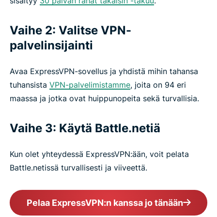
sisältyy
30 päivän rahat takaisin -takuu
.
Lataa Battle.netin kanssa toimiva VPN kaikille
Vaihe 2: Valitse VPN-
laitteillesi
palvelinsijainti
Usein kysyttyä: Battle.net ja VPN
Avaa ExpressVPN-sovellus ja yhdistä mihin tahansa
tuhansista
VPN-palvelimistamme
, joita on 94 eri
Tätä mieltä pelaajat ovat meistä
maassa ja jotka ovat huippunopeita sekä turvallisia.
Kokeile VPN:ää Battle.netin kanssa
Vaihe 3: Käytä Battle.netiä
tyytyväisyystakuulla
Kun olet yhteydessä ExpressVPN:ään, voit pelata
How to use Battle.net with ExpressVPN
Battle.netissä turvallisesti ja viiveettä.
Video guide: Set up a gaming VPN
Pelaa ExpressVPN:n kanssa jo tänään