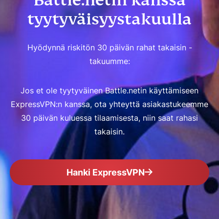
Battle.netin kanssa
tyytyväisyystakuulla
Hyödynnä riskitön 30 päivän rahat takaisin -
takuumme:
Jos et ole tyytyväinen Battle.netin käyttämiseen
ExpressVPN:n kanssa, ota yhteyttä asiakastukeemme
30 päivän kuluessa tilaamisesta, niin saat rahasi
takaisin.
Hanki ExpressVPN