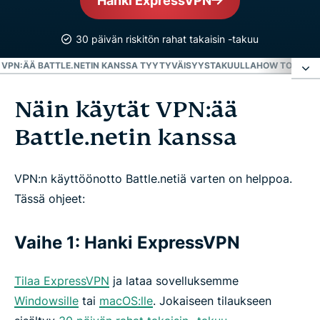
Hanki ExpressVPN
30 päivän riskitön rahat takaisin -takuu
E VPN:ÄÄ BATTLE.NETIN KANSSA TYYTYVÄISYYSTAKUULLA
HOW TO USE B
Näin käytät VPN:ää
Näin käytät VPN:ää Battle.netin kanssa
Battle.netin kanssa
Mikä on Battle.net?
VPN:n käyttöönotto Battle.netiä varten on helppoa.
Syitä sille, miksi tarvitset VPN:n Battle.netiä varten
Tässä ohjeet:
Miten VPN parantaa pingiä?
Vaihe 1: Hanki ExpressVPN
Voinko käyttää ilmaista VPN:ää Battle.netin
Tilaa ExpressVPN
ja lataa sovelluksemme
kanssa?
Windowsille
tai
macOS:lle
. Jokaiseen tilaukseen