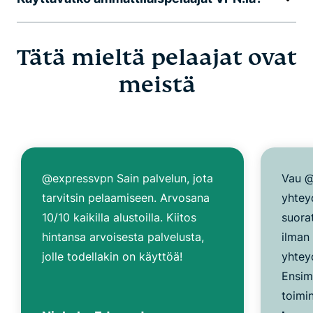
Tätä mieltä pelaajat ovat
meistä
@expressvpn Sain palvelun, jota
Vau @
tarvitsin pelaamiseen. Arvosana
yhtey
10/10 kaikilla alustoilla. Kiitos
suora
hintansa arvoisesta palvelusta,
ilman
jolle todellakin on käyttöä!
yhtey
Ensim
toimin