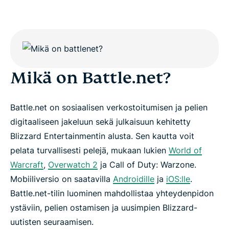
Why ExpressVPN is the best option for Battle.net
Built for real-world gaming conditions
Protect your account and profile across networks
Mikä on Battle.net?
Free VPNs vs. ExpressVPN for Battle.net
Battle.net on sosiaalisen verkostoitumisen ja pelien
digitaaliseen jakeluun sekä julkaisuun kehitetty
What people are saying about ExpressVPN
Blizzard Entertainmentin alusta. Sen kautta voit
pelata turvallisesti pelejä, mukaan lukien
World of
FAQs
Warcraft
,
Overwatch 2
ja Call of Duty: Warzone.
Mobiiliversio on saatavilla
Androidille
ja
iOS:lle
.
Try ExpressVPN for Battle.net
Battle.net-tilin luominen mahdollistaa yhteydenpidon
ystäviin, pelien ostamisen ja uusimpien Blizzard-
uutisten seuraamisen.