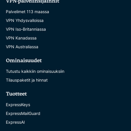
VPN-palvelinsijainnit
Palvelimet 113 maassa
VPN Yhdysvalloissa
VPN Iso-Britanniassa
VPN Kanadassa
VPN Australiassa
Ominaisuudet
Tutustu kaikkiin ominaisuuksiin
Tilauspaketit ja hinnat
Tuotteet
ExpressKeys
ExpressMailGuard
ExpressAI