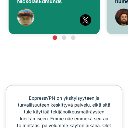
NickolasEdmunds
hum
ExpressVPN on yksityisyyteen ja
turvallisuuteen keskittyvä palvelu, eikä sitä
tule käyttää tekijänoikeusmääräysten
kiertämiseen. Emme näe emmekä seuraa
toimintaasi palvelumme käytön aikana. Olet