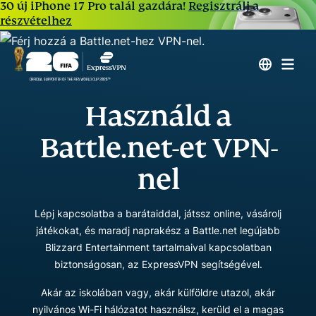
30 új iPhone 17 Pro talál gazdára!
Regisztrálj a
részvételhez
Használd a
Battle.net-et VPN-
nel
Lépj kapcsolatba a barátaiddal, játssz online, vásárolj
játékokat, és maradj naprakész a Battle.net legújabb
Blizzard Entertainment tartalmaival kapcsolatban
biztonságosan, az ExpressVPN segítségével.
Akár az iskolában vagy, akár külföldre utazol, akár
nyilvános Wi-Fi hálózatot használsz, kerüld el a magas