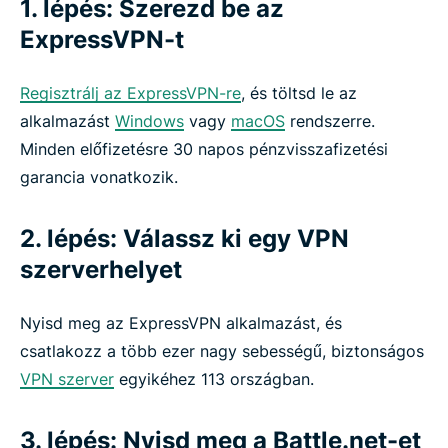
Hogyan csökkenti a VPN a pinget?
1. lépés: Szerezd be az
ExpressVPN-t
Használhatok ingyenes VPN-t a Battle.net-hez?
Regisztrálj az ExpressVPN-re
, és töltsd le az
alkalmazást
Windows
vagy
macOS
rendszerre.
Töltsd le a VPN-t minden eszközödre a Battle.net-
Minden előfizetésre 30 napos pénzvisszafizetési
hez
garancia vonatkozik.
GYIK: Battlenet VPN
2. lépés: Válassz ki egy VPN
szerverhelyet
Mit mondanak rólunk a gamerek
Nyisd meg az ExpressVPN alkalmazást, és
Próbáld ki a kockázatmentes VPN-t a Battle.net-
csatlakozz a több ezer nagy sebességű, biztonságos
hez
VPN szerver
egyikéhez 113 országban.
How to use Battle.net with ExpressVPN
3. lépés: Nyisd meg a Battle.net-et