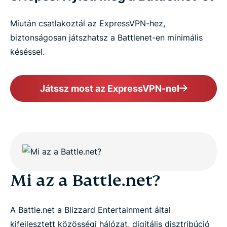
Video guide: Set up a gaming VPN
Miután csatlakoztál az ExpressVPN-hez,
biztonságosan játszhatsz a Battlenet-en minimális
Why ExpressVPN is the best option for Battle.net
késéssel.
Built for real-world gaming conditions
Játssz most az ExpressVPN-nel
Protect your account and profile across networks
Free VPNs vs. ExpressVPN for Battle.net
What people are saying about ExpressVPN
Mi az a Battle.net?
FAQs
A Battle.net a Blizzard Entertainment által
kifejlesztett közösségi hálózat, digitális disztribúció