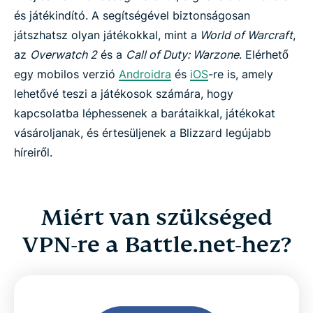
Try ExpressVPN for Battle.net
és játékindító. A segítségével biztonságosan
játszhatsz olyan játékokkal, mint a
World of Warcraft
,
az
Overwatch 2
és a
Call of Duty: Warzone
. Elérhető
egy mobilos verzió
Androidra
és
iOS
-re is, amely
lehetővé teszi a játékosok számára, hogy
kapcsolatba léphessenek a barátaikkal, játékokat
vásároljanak, és értesüljenek a Blizzard legújabb
híreiről.
Miért van szükséged
VPN-re a Battle.net-hez?