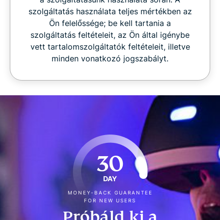
szolgáltatás használata teljes mértékben az
Ön felelőssége; be kell tartania a
szolgáltatás feltételeit, az Ön által igénybe
vett tartalomszolgáltatók feltételeit, illetve
minden vonatkozó jogszabályt.
30
DAY
MONEY-BACK GUARANTEE
FOR NEW USERS
Próbáld ki a