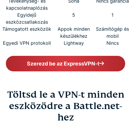
Tevékenység- és
Soha
Nincs garancia
kapcsolatnaplózás
Egyidejű
5
1
eszközcsatlakozás
Támogatott eszközök
Appok minden
Számítógép és
készülékhez
mobil
Egyedi VPN protokoll
Lightway
Nincs
Szerezd be az ExpressVPN-t
Töltsd le a VPN-t minden
eszközödre a Battle.net-
hez