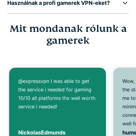
Használnak a profi gamerek VPN-eket?
Mit mondanak rólunk a
gamerek
@expressvpn I was able to get
Wow, 
the service i needed for gaming
the s
10/10 all platforms thx well worth
me to
service i needed!
minim
conne
well f
NickolasEdmunds
hum