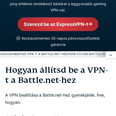
ping értékkel rendelkező lobbikat a leggyorsabb gaming
VPN-nel.
Szerezd be az ExpressVPN-t
Kockázatmentes 30 napos pénzvisszafizetési
garancia
OCKÁZATMENTES VPN-T A BATTLE.NET-HEZ
HOW TO USE BATTLE.NET WIT
Hogyan állítsd be a VPN-
Hogyan állítsd be a VPN-t a Battle.net-hez
t a Battle.net-hez
Mi az a Battle.net?
A VPN beállítása a Battle.net-hez gyerekjáték. Íme,
Miért van szükséged VPN-re a Battle.net-hez?
hogyan: