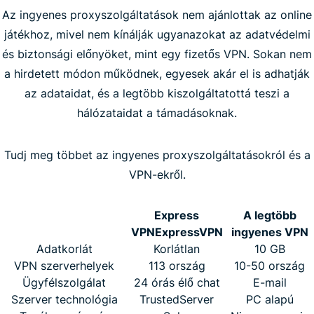
Az ingyenes proxyszolgáltatások nem ajánlottak az online
játékhoz, mivel nem kínálják ugyanazokat az adatvédelmi
és biztonsági előnyöket, mint egy fizetős VPN. Sokan nem
a hirdetett módon működnek, egyesek akár el is adhatják
az adataidat, és a legtöbb kiszolgáltatottá teszi a
hálózataidat a támadásoknak.
Tudj meg többet az ingyenes proxyszolgáltatásokról és a
VPN-ekről.
Express
A legtöbb
VPN
ExpressVPN
ingyenes VPN
Adatkorlát
Korlátlan
10 GB
VPN szerverhelyek
113 ország
10-50 ország
Ügyfélszolgálat
24 órás élő chat
E-mail
Szerver technológia
TrustedServer
PC alapú