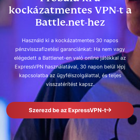
kockázatmentes VPN-t a
Battle.net-hez
Használd ki a kockázatmentes 30 napos
pénzvisszafizetési garanciánkat: Ha nem vagy
elégedett a Battlenet-en való online játékkal az
ExpressVPN használatával, 30 napon belül lépj
kapcsolatba az ügyfélszolgálattal, és teljes
visszatérítést kapsz.
Szerezd be az ExpressVPN-t