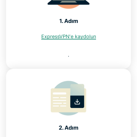
Şili IP adresi için ücretsiz VPN kullanabilir miyim?
1. Adım
ExpressVPN'e kaydolun
SSS: Şili VPN'i kullanmak
.
Diğer ülkeler için ExpressVPN
Şili VPN'ini taahhütsüz deneyin
2. Adım