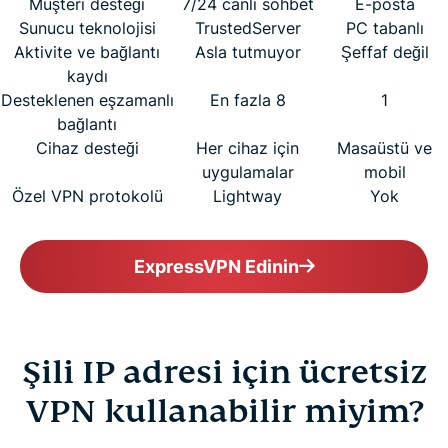
Müşteri desteği
7/24 canlı sohbet
E-posta
Sunucu teknolojisi
TrustedServer
PC tabanlı
Aktivite ve bağlantı
Asla tutmuyor
Şeffaf değil
kaydı
Desteklenen eşzamanlı
En fazla 8
1
bağlantı
Cihaz desteği
Her cihaz için
Masaüstü ve
uygulamalar
mobil
Özel VPN protokolü
Lightway
Yok
ExpressVPN Edinin
Şili IP adresi için ücretsiz
VPN kullanabilir miyim?