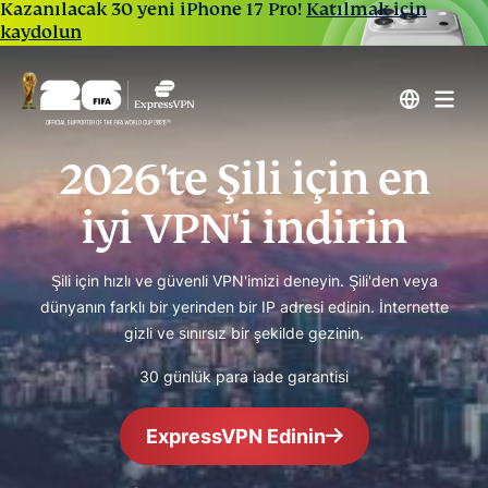
Kazanılacak 30 yeni iPhone 17 Pro!
Katılmak için
kaydolun
2026'te Şili için en
iyi VPN'i indirin
Şili için hızlı ve güvenli VPN'imizi deneyin. Şili'den veya
dünyanın farklı bir yerinden bir IP adresi edinin. İnternette
gizli ve sınırsız bir şekilde gezinin.
30 günlük para iade garantisi
ExpressVPN Edinin