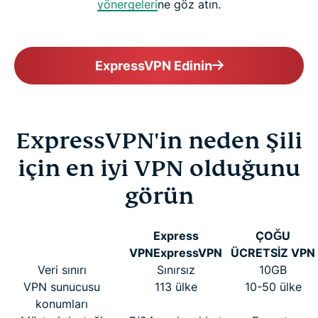
yönergeleri
ne göz atın.
ExpressVPN Edinin
ExpressVPN'in neden Şili
için en iyi VPN olduğunu
görün
Express
ÇOĞU
VPN
ExpressVPN
ÜCRETSİZ VPN
Veri sınırı
Sınırsız
10GB
VPN sunucusu
113 ülke
10-50 ülke
konumları