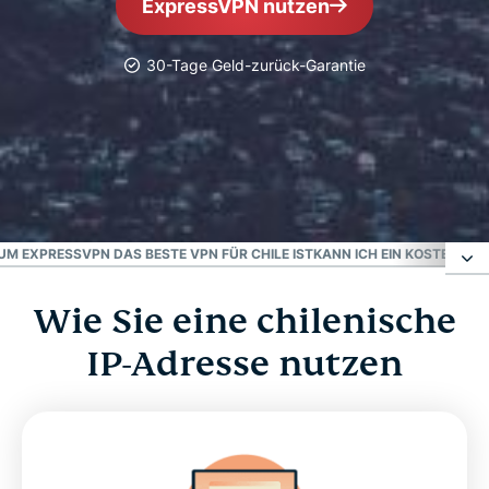
ExpressVPN nutzen
30-Tage Geld-zurück-Garantie
Vertrauenswürdig
Bestes VPN für Chile
M EXPRESSVPN DAS BESTE VPN FÜR CHILE IST
KANN ICH EIN KOSTENLOS
Wie Sie eine chilenische
Wie Sie eine chilenische IP-Adresse nutzen
IP-Adresse nutzen
Warum sollten Sie ein chilenisches VPN nutzen?
Laden Sie ein Chile-VPN für alle Ihre Geräte
herunter