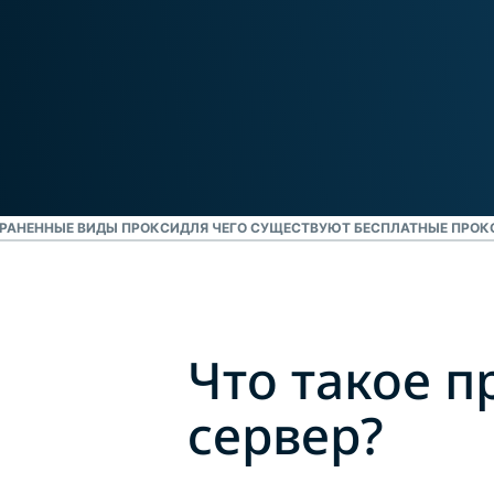
аутентификация
и приватных
Смотреть все проду
и не только.
вычислений.
Identity
Defender
Мощный
набор
решений для
защиты ID,
мониторинга
РАНЕННЫЕ ВИДЫ ПРОКСИ
ДЛЯ ЧЕГО СУЩЕСТВУЮТ БЕСПЛАТНЫЕ ПРОК
утечек
данных и их
удаления.
Что такое п
сервер?