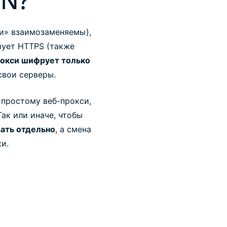
PN?
и» взаимозаменяемы),
зует HTTPS (также
окси шифрует только
свои серверы.
 простому веб-прокси,
ак или иначе, чтобы
вать отдельно
, а смена
и.