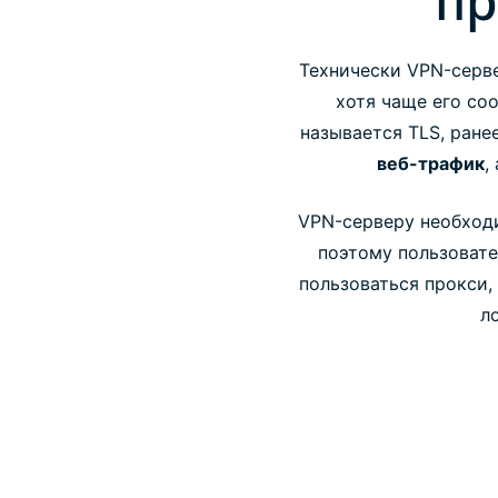
пр
Технически VPN-серв
хотя чаще его со
называется TLS, ране
веб-трафик
,
VPN-серверу необходи
поэтому пользовате
пользоваться прокси,
л