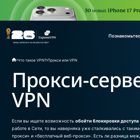
30 новых iPhone 17 Pro
Познакомьтес
ExpressVPN for Teams
Что такое VPN?
Прокси или VPN
VPN protection for grow
to deploy, simple to man
Прокси-серв
scale.
VPN
Если вы ищете возможность
обойти блокировки доступа 
работе в Сети, то вы наверняка уже сталкивались с таки
прокси» и «бесплатный веб-прокси». Есть ли разница меж