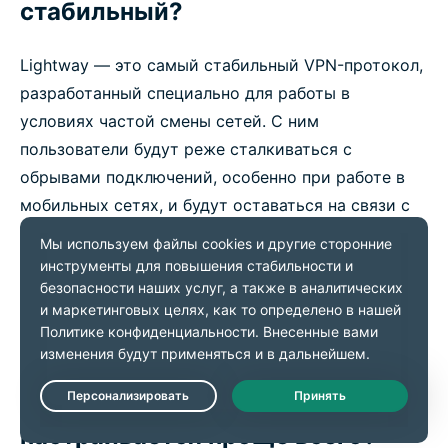
стабильный?
Lightway — это самый стабильный VPN-протокол,
разработанный специально для работы в
условиях частой смены сетей. С ним
пользователи будут реже сталкиваться с
обрывами подключений, особенно при работе в
мобильных сетях, и будут оставаться на связи с
VPN даже при подключении устройства к новой
сети. С Lightway ваши VPN-сессии не будут
обрываться даже при неожиданной потере
соединения с сетью. Когда вы вернетесь онлайн,
вернется и ваше VPN-подключение.
Какой VPN-протокол
Live Chat
настраивается проще всего?