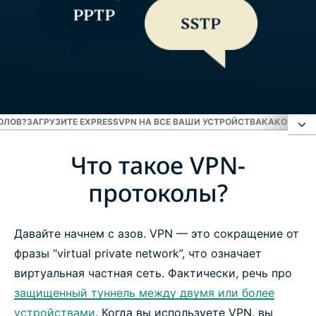
ОЛОВ?
ЗАГРУЗИТЕ EXPRESSVPN НА ВСЕ ВАШИ УСТРОЙСТВА
КАКОЙ VPN
Что такое VPN-
Что такое VPN-протоколы?
протоколы?
Какие бывают типы VPN-протоколов?
Давайте начнем с азов. VPN — это сокращение от
Загрузите ExpressVPN на все ваши устройства
фразы “virtual private network”, что означает
виртуальная частная сеть. Фактически, речь про
Какой VPN-протокол лучший?
защищенный туннель между двумя или более
устройствами
. Когда вы используете VPN, вы