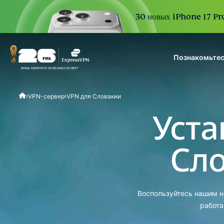
30 новых iPhone 17 Pro
Познакомьтес
ExpressVPN for Teams
VPN-сервер
VPN для Словакии
VPN protection for grow
to deploy, simple to man
Уста
scale.
Сло
Воспользуйтесь нашим н
работа