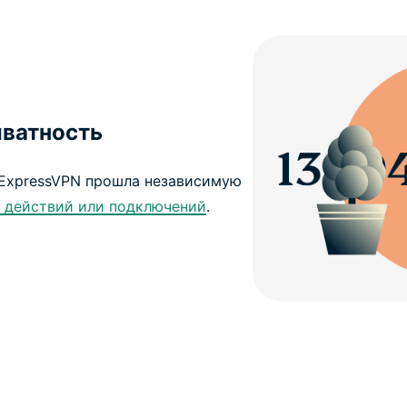
иватность
ExpressVPN прошла независимую
 действий или подключений
.