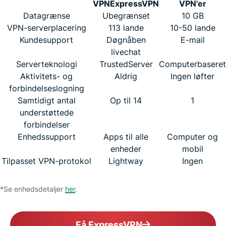
VPN
ExpressVPN
VPN'er
Datagrænse
Ubegrænset
10 GB
VPN-serverplacering
113 lande
10-50 lande
Kundesupport
Døgnåben
E-mail
livechat
Serverteknologi
TrustedServer
Computerbaseret
Aktivitets- og
Aldrig
Ingen løfter
forbindelseslogning
Samtidigt antal
Op til 14
1
understøttede
forbindelser
Enhedssupport
Apps til alle
Computer og
enheder
mobil
Tilpasset VPN-protokol
Lightway
Ingen
*Se enhedsdetaljer
her
.
Få ExpressVPN