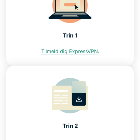
Derfor er ExpressVPN den bedste VPN til
Slovakiet
Kan jeg bruge en gratis VPN til at få en slovakisk
Trin 1
IP-adresse?
Tilmeld dig ExpressVPN
.
Ofte stillede spørgsmål
ExpressVPN til alle lande
Se, hvorfor ExpressVPN er den VPN,
internetbrugere i Slovakiet har tillid til
Trin 2