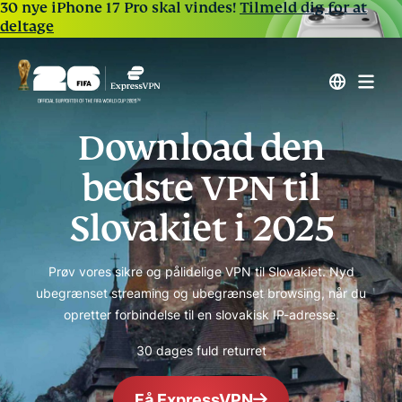
30 nye iPhone 17 Pro skal vindes!
Tilmeld dig for at
deltage
Download den
bedste VPN til
Slovakiet i 2025
Prøv vores sikre og pålidelige VPN til Slovakiet. Nyd
ubegrænset streaming og ubegrænset browsing, når du
opretter forbindelse til en slovakisk IP-adresse.
30 dages fuld returret
Få ExpressVPN