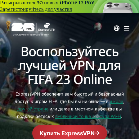
Разыгрываются 30 новых iPhone 17 Pro!
Зарегистрируйтесь для участия
Воспользуйтесь
лучшей VPN для
FIFA 23 Online
ExpressVPN обеспечит вам быстрый и безопасный
доступ к играм FIFA, где бы вы ни были — в
школе
,
другой стране
или даже в местном кафе, где вы
подключаетесь к
публичной точке доступа Wi-Fi
.
Купить ExpressVPN