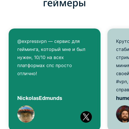
геймеры
@expressvpn — сервис для
Круто
гейминга, который мне и был
стаби
нужен, 10/10 на всех
стрим
платформах спс просто
мини
отлично!
свое
#vpn,
справ
NickolasEdmunds
hum