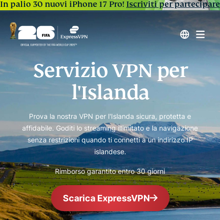
In palio 30 nuovi iPhone 17 Pro!
Iscriviti per partecipare
Servizio VPN per
l'Islanda
Prova la nostra VPN per l'Islanda sicura, protetta e
affidabile. Goditi lo streaming illimitato e la navigazione
senza restrizioni quando ti connetti a un indirizzo IP
islandese.
Rimborso garantito entro 30 giorni
Scarica ExpressVPN