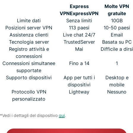
Express
Molte VPN
VPN
ExpressVPN
gratuite
Limite dati
Senza limiti
10GB
Posizioni server VPN
113 paesi
10-50 paesi
Assistenza clienti
Live chat 24/7
Email
Tecnologia server
TrustedServer
Basata su PC
Registro attività e
Mai
Difficile a dirsi
connessioni
Connessioni simultanee
Fino a 14
1
supportate
Supporto dispositivi
App per tutti i
Desktop e
dispositivi
mobile
Protocollo VPN
Lightway
Nessuno
personalizzato
*Vedi i dettagli del dispositivo
qui
.