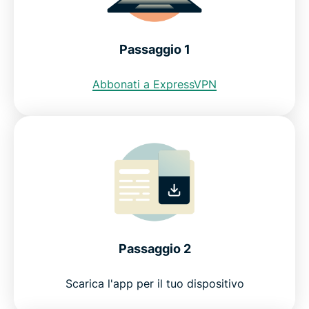
Scopri perché ExpressVPN è la migliore VPN per
l'Islanda
Passaggio 1
Posso usare una VPN gratuita per ottenere un
indirizzo IP islandese?
Abbonati a ExpressVPN
Restrizioni internet in Islanda
Domande frequenti
ExpressVPN per tutti i paesi
Passaggio 2
Scopri perché ExpressVPN è la VPN di cui gli
utenti internet islandesi si fidano
Scarica l'app per il tuo dispositivo