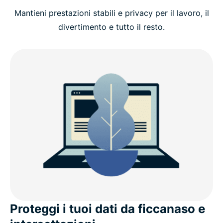
Mantieni prestazioni stabili e privacy per il lavoro, il
Cosa cercare in una VPN per Linux
divertimento e tutto il resto.
Perché scegliere ExpressVPN per Linux?
Novità della versione 5.0 (Linux)
Compatibilità con distribuzioni Linux
ExpressVPN per Linux: funzionalità avanzate
Cosa dicono le persone di ExpressVPN
Domande frequenti
Proteggi i tuoi dati da ficcanaso e