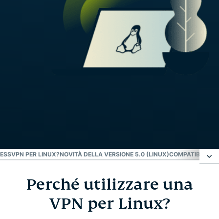
ESSVPN PER LINUX?
NOVITÀ DELLA VERSIONE 5.0 (LINUX)
COMPATIBILITÀ 
Perché utilizzare una
Perché utilizzare una VPN per Linux?
VPN per Linux?
Come installare ExpressVPN su Linux