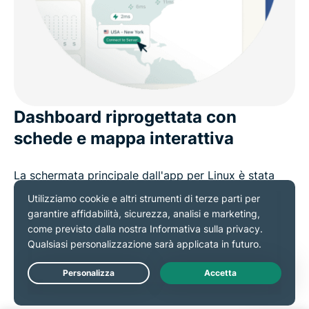
Dashboard riprogettata con
schede e mappa interattiva
La schermata principale dall'app per Linux è stata
completamente rinnovata:
Scheda "Connessione rapida" per l'accesso con un
solo tocco alle posizioni recenti (inclusa Smart
Location).
Live Chat
Scheda "Regione" per visualizzare e modificare il