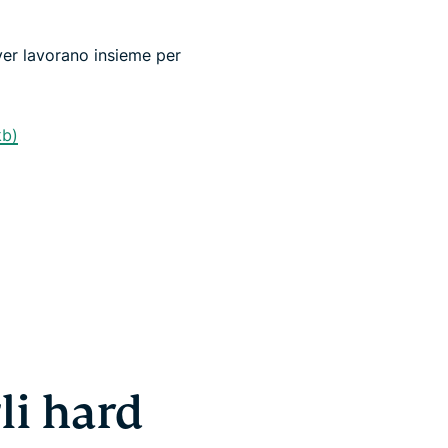
ver lavorano insieme per
kb)
li hard