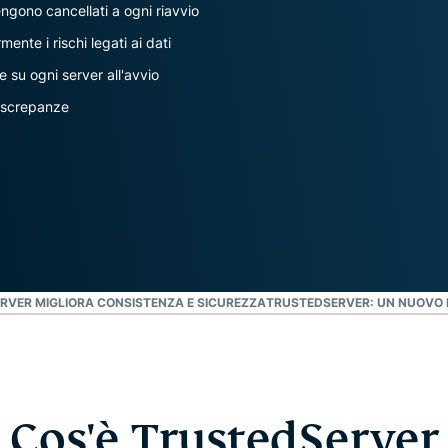
che mette al
engono cancellati a ogni riavvio
altro.
primo posto la
ente i rischi legati ai dati
privacy.
Identity
 su ogni server all'avvio
Defender
iscrepanze
Una potente
serie di
strumenti per
la protezione
dell'identità,
il
monitoraggio
e la
rimozione dei
RVER MIGLIORA CONSISTENZA E SICUREZZA
TRUSTEDSERVER: UN NUOVO L
dati
Cos'è TrustedServer