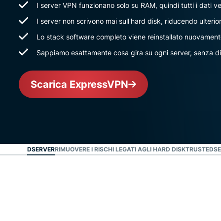
I server VPN funzionano solo su RAM, quindi tutti i dati v
I server non scrivono mai sull'hard disk, riducendo ulteriorm
Lo stack software completo viene reinstallato nuovamente
Sappiamo esattamente cosa gira su ogni server, senza d
Scarica ExpressVPN
È TRUSTEDSERVER
RIMUOVERE I RISCHI LEGATI AGLI HARD DISK
TRUSTEDSE