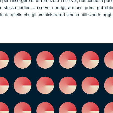
er l'insorgere di differenze tra i server, riducendo la possi
lo stesso codice. Un server configurato anni prima potreb
e da quello che gli amministratori stanno utilizzando oggi.