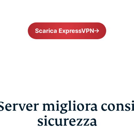
Scarica ExpressVPN
erver migliora cons
sicurezza