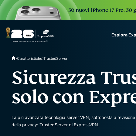
30 nuovi iPhone 17 Pro. 30 g
Esplora Ex
ExpressVPN for Teams
Caratteristiche
TrustedServer
VPN protection for grow
to deploy, simple to man
Sicurezza Tru
scale.
solo con Exp
La più avanzata tecnologia server VPN, sottoposta a revisione 
della privacy: TrustedServer di ExpressVPN.