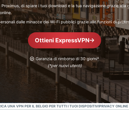
che mette al
altro.
 Proximus, di spiare i tuoi download e la tua navigazione grazie alla 
primo posto la
online.
privacy.
Identity
personali dalle minacce dei Wi-Fi pubblici grazie alle funzioni di prot
Defender
Una potente
Ottieni ExpressVPN
serie di
strumenti per
la protezione
Garanzia di rimborso di 30 giorni*
dell'identità,
(*per nuovi utenti)
il
monitoraggio
e la
rimozione dei
dati
ICA UNA VPN PER IL BELGIO PER TUTTI I TUOI DISPOSITIVI
PRIVACY ONLINE 