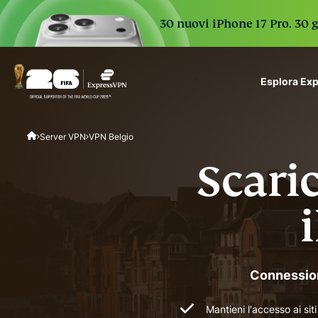
30 nuovi iPhone 17 Pro. 30 g
Esplora Ex
ExpressVPN for Teams
Server VPN
VPN Belgio
VPN protection for grow
to deploy, simple to man
Scari
scale.
Connessioni
Mantieni l'accesso ai sit