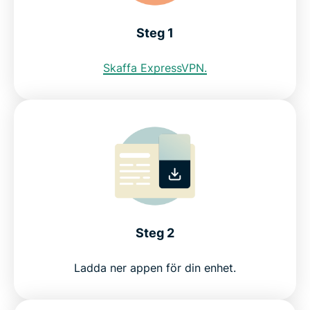
ExpressVPN för alla länder
Steg 1
Skaffa ExpressVPN.
Se varför ExpressVPN är ett VPN som islänningar
litar på
Steg 2
Ladda ner appen för din enhet.