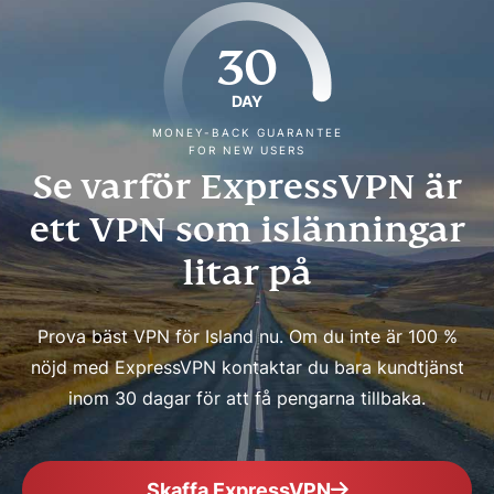
30
DAY
MONEY-BACK GUARANTEE
FOR NEW USERS
Se varför ExpressVPN är
ett VPN som islänningar
litar på
Prova bäst VPN för Island nu. Om du inte är 100 %
nöjd med ExpressVPN kontaktar du bara kundtjänst
inom 30 dagar för att få pengarna tillbaka.
Skaffa ExpressVPN