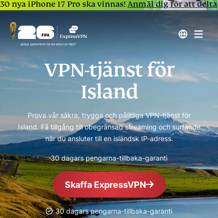
30 nya iPhone 17 Pro ska vinnas!
Anmäl dig för att delta
VPN-tjänst för
Island
Prova vår säkra, trygga och pålitliga VPN-tjänst för
Island. Få tillgång till obegränsad streaming och surfande
när du ansluter till en isländsk IP-adress.
30 dagars pengarna-tillbaka-garanti
Skaffa ExpressVPN
30 dagars pengarna-tillbaka-garanti