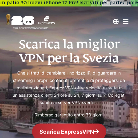
In palio 30 nuovi iPhone 17 Pro!
Iscriviti per partecipare
Scarica la miglior
VPN per la Svezia
Che si tratti di cambiare l'indirizzo IP, di guardare in
streaming i propri contenuti preferiti o di proteggersi da
malintenzionati, ExpressVPN offre velocità elevate e
un'assistenza clienti 24 ore su 24, 7 giorni su 7. Collegati
subito ai server VPN svedesi.
Rimborso garantito entro 30 giorni
Scarica ExpressVPN