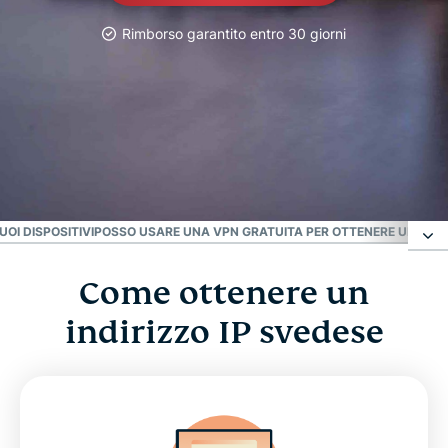
Rimborso garantito entro 30 giorni
La VPN più affidabile
La migliore VPN per la
Svezia
UOI DISPOSITIVI
POSSO USARE UNA VPN GRATUITA PER OTTENERE UN INDIR
Come ottenere un
Come ottenere un indirizzo IP svedese
indirizzo IP svedese
Perché utilizzare un server VPN per la Svezia?
Scopri perché ExpressVPN è la migliore VPN per la
Svezia