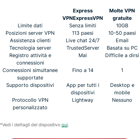
Express
Molte VPN
VPN
ExpressVPN
gratuite
Limite dati
Senza limiti
10GB
Posizioni server VPN
113 paesi
10-50 paesi
Assistenza clienti
Live chat 24/7
Email
Tecnologia server
TrustedServer
Basata su PC
Registro attività e
Mai
Difficile a dirsi
connessioni
Connessioni simultanee
Fino a 14
1
supportate
Supporto dispositivi
App per tutti i
Desktop e
dispositivi
mobile
Protocollo VPN
Lightway
Nessuno
personalizzato
*Vedi i dettagli del dispositivo
qui
.