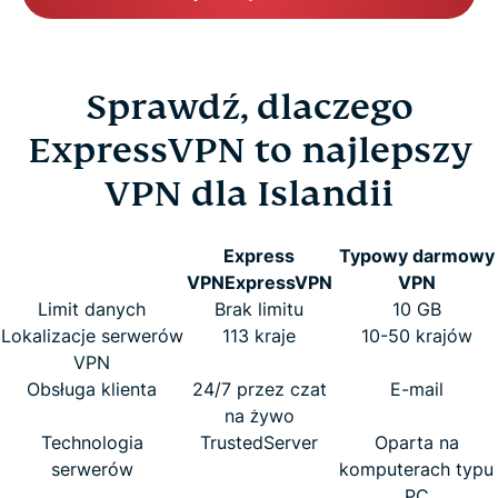
Sprawdź, dlaczego
ExpressVPN to najlepszy
VPN dla Islandii
Express
Typowy darmowy
VPN
ExpressVPN
VPN
Limit danych
Brak limitu
10 GB
Lokalizacje serwerów
113 kraje
10-50 krajów
VPN
Obsługa klienta
24/7 przez czat
E-mail
na żywo
Technologia
TrustedServer
Oparta na
serwerów
komputerach typu
PC