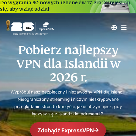
Do wygrania 30 nowych iPhone'ów 17 Pro!
Zarejestruj
się, aby wziąć udział
Pobierz najlepszy
VPN dla Islandii w
2026 r.
Wypróbuj nasz bezpieczny i niezawodny VPN dla Islandii.
Nieograniczony streaming i niczym nieskrępowane
przeglądanie stron to korzyści, jakie otrzymujesz, gdy
łączysz się z islandzkim adresem IP.
Zdobądź ExpressVPN