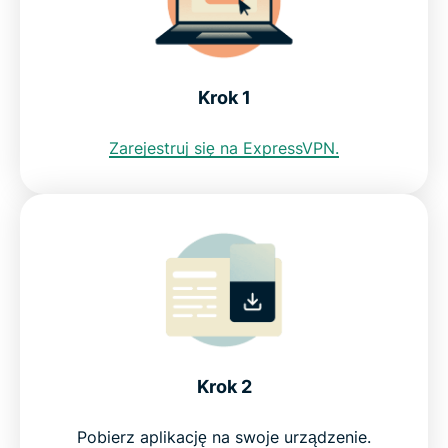
Sprawdź, dlaczego ExpressVPN to najlepszy VPN
dla Islandii
Krok 1
Czy darmowy VPN oferuje islandzkie IP?
Zarejestruj się na ExpressVPN.
Ograniczenia Internetu w Islandii
FAQ: korzystanie z VPN dla Islandii
ExpressVPN dla innych krajów
Krok 2
Przekonaj się dlaczego użytkownicy w Islandii
ufają ExpressVPN
Pobierz aplikację na swoje urządzenie.