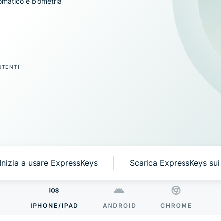
omatico e biometria
che 
pagamento e
prim
altro ancora
priv
Identity
Defender
Una potente
UTENTI
serie di
strumenti per
la protezione
dell'identità,
il
monitoraggio
e la
rimozione
dei dati
Inizia a usare ExpressKeys
Scarica ExpressKeys sui 