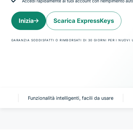
Accedi rapidamente ai tuoi account con riempimento aut
Inizia
Scarica ExpressKeys
GARANZIA SODDISFATTI O RIMBORSATI DI 30 GIORNI PER I NUOVI 
eys?
Funzionalità intelligenti, facili da usare