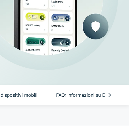
mette al
o posto la
acy.
dispositivi mobili
FAQ: informazioni su ExpressKey