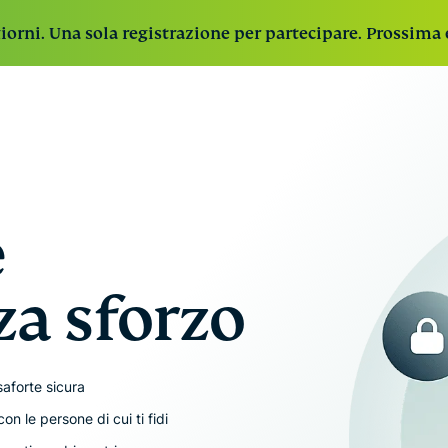
iorni. Una sola registrazione per partecipare. Prossima 
ExpressVPN
Exp
VPN ultra
ExpressVPN for Teams
Ottieni una VPN
Serv
veloce leader
veloce e sicura per team in crescita. Facile
emai
del settore
da implementare e gestire, progettata la
prot
e
con server
scalabilità.
case
sicuri in 113
tua i
paesi.
a sforzo
Exp
ExpressKeys
La p
Salva in modo
con
sicuro un
sfrut
numero
aforte sicura
conf
illimitato di
comp
on le persone di cui ti fidi
password,
un'i
dettagli di