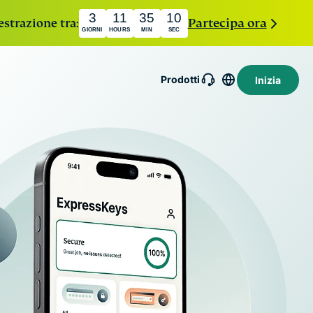
3
11
35
9
estrazione tra:
Partecipa ora
GIORNI
HOURS
MIN
SEC
Prodotti
Inizia
ressMailGuard
izio di relay
l privato per
Intego
eggere la tua
Premiato
lla di posta e la
holiday.com
antivirus per
dentità.
eSIM
macOS,
eSIM gratuita
ressAI
firewall,
in oltre 150
rima AI di
strumenti di
destinazioni.
sumo che
sistema e
ta il
altro ancora.
idential
uting per
ntelligenza