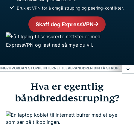
Bruk et VPN for å omgå struping og peering-konflikter.
Skaff deg ExpressVPN
ING?
HVORDAN STOPPE INTERNETTLEVERANDØREN DIN I Å STRUPE NETFL
Hva er egentlig
Hva er egentlig båndbreddestruping?
båndbreddestruping?
Hvorfor struper internettleverandører internett?
Hvordan vite om nettet ditt blir strupet