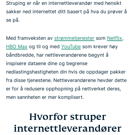
Struping er når en internettleverandør med hensikt
Hva er den beste metoden for å omgå
sakker ned internettet ditt basert på hva du prøver å
nettleverandørens båndbreddestruping?
se på.
Hvordan stoppe internettleverandøren din i å
Med framveksten av
strømmetjenester
som
Netflix
,
strupe Netflix
HBO Max
og til og med
YouTube
som krever høy
båndbredde, har nettleverandørene begynt å
Hvordan vet jeg om internettleverandøren min
inspisere dataene dine og begrense
struper Netflix?
nedlastingshastigheten din hvis de oppdager pakker
fra disse tjenestene. Nettleverandørene hevder dette
Bekjemp båndbreddestruping i 3 enkle steg
er for å redusere opphopning på nettverket deres,
men sannheten er mer komplisert.
Ofte stilte spørsmål: Struping
Hvorfor struper
Ikke la internettleverandøren strupe
internettleverandører
videostrømmingen din