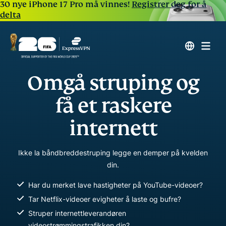
30 nye iPhone 17 Pro må vinnes!
Registrer deg for å
delta
Omgå struping og
få et raskere
internett
Ikke la båndbreddestruping legge en demper på kvelden
din.
Har du merket lave hastigheter på YouTube-videoer?
Tar Netflix-videoer evigheter å laste og bufre?
Struper internettleverandøren
videostrømmingstrafikken din?