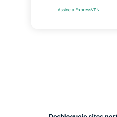
Assine a ExpressVPN
.
Desbloqueie sites po