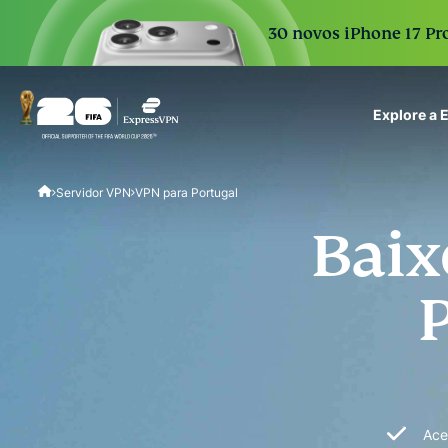
30 novos iPhone 17 Pro
Explore a
ExpressVPN for Teams
Servidor VPN
VPN para Portugal
VPN protection for grow
to deploy, simple to man
Baix
scale.
Ace