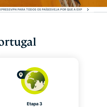
XPRESSVPN PARA TODOS OS PAÍSES
VEJA POR QUE A EXPRESSVPN É A V
ortugal
Etapa 3