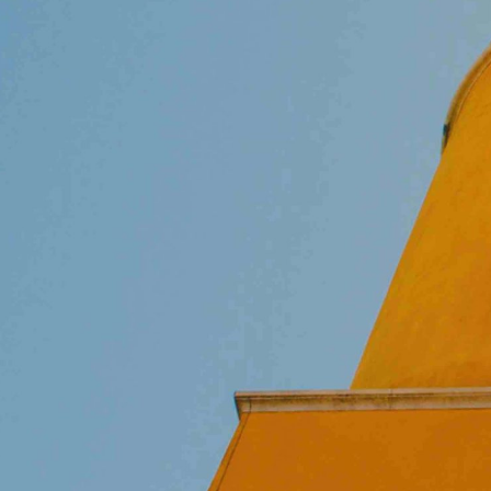
A VPN mais confiável
A melhor VPN de Portugal