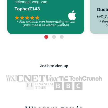
helemaal weg van.
TopherZ143
Dusti
@D_G
* Een selectie van beoordelingen van
* Een
onze meest tevreden klanten
o
Zoals te zien op