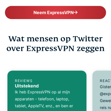
Neem ExpressVPN
Wat mensen op Twitter
over ExpressVPN zeggen
REVIEWS
REAC
Uitstekend
Giste
Ik heb ExpressVPN op al mijn
@expr
apparaten - telefoon, laptop,
Gewel
tablet, AppleTV, enz., en ben er
reis n