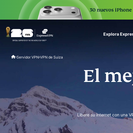
30 nuevos iPhone 1
Explora Expr
ExpressVPN for Teams
Servidor VPN
VPN de Suiza
VPN protection for grow
to deploy, simple to man
El me
scale.
Libere su internet con una V