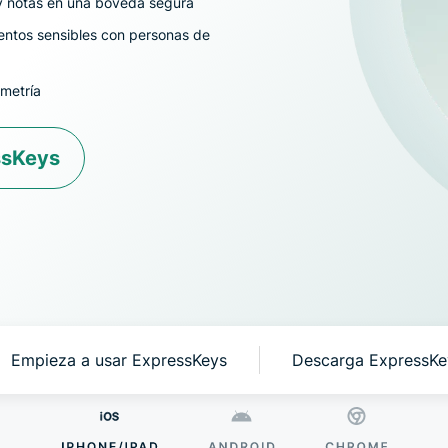
 y notas en una bóveda segura
ilimitadas,
datos de pa
entos sensibles con personas de
y mucho más
ometría
Identity
Defender
ssKeys
Potente
conjunto de
herramienta
de
protección
de identidad
supervisión
y
eliminación
Empieza a usar ExpressKeys
Descarga ExpressKey
de datos.