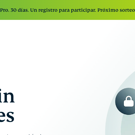
Pro. 30 días. Un registro para participar. Próximo sorteo
ExpressV
VPN
ExpressVPN for Teams
Obtén protección VPN
ultrarrápido
rápida y segura para equipos en crecimiento. Fácil
líder en la
de implementar, sencilla de gestionar y diseñada
industria co
para adaptarse a cualquier tamaño.
servidores
seguros en
in
113 países.
es
ExpressKe
Almacena d
forma segur
contraseñas