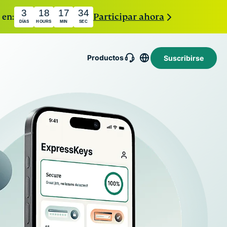
3
18
17
33
 en:
Participar ahora
DÍAS
HOURS
MIN
SEC
Productos
Suscribirse
PN
ExpressMailGuard
Servicio privado de
retransmisión de
Intego
correo electrónico
n
Antivirus,
para proteger tu
cortafuegos,
bandeja de entrada y
holiday.com
herramientas
tu identidad.
eSIM
del sistema y
eSIM gratis
ExpressAI
mucho más
en más de
La primera IA
para macOS,
150 destinos.
ys
para
galardonados
e
consumidores
con varios
a
basada en la
premios.
computación