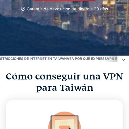
Garantía de devolución de dinero a 30 días
La VPN #1
La mejor VPN para Taiwán
STRICCIONES DE INTERNET EN TAIWÁN
VEA POR QUÉ EXPRESSVPN ES LA 
Cómo conseguir una VPN
Cómo conseguir una VPN para Taiwán
para Taiwán
Por qué utilizar una VPN en Taiwán
Descargue una VPN para Taiwán en todos sus
dispositivos