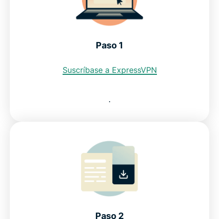
¿Puedo usar una VPN gratis para obtener una
dirección IP de Taiwán?
Paso 1
Restricciones de internet en Taiwán
Suscríbase a ExpressVPN
Vea por qué ExpressVPN es la mejor VPN para
Taiwán
.
Preguntas frecuentes sobre usar una VPN para
Taiwán
Selección de los mejores servidores VPN
Vea por qué ExpressVPN es la VPN en la que
confían los internautas de Taiwán
Paso 2