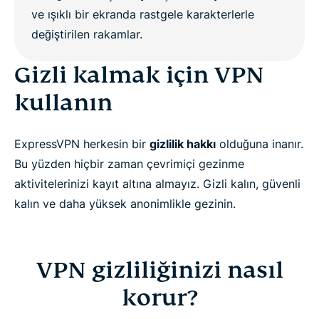
VPN gizliliğinizi nasıl korur?
ExpressVPN: En iyi gizlilik VPN'i
Gizli kalmak için VPN
kullanın
Anonimlik kısıtlamaları
ExpressVPN herkesin bir
gizlilik hakkı
olduğuna inanır.
ExpressVPN neden ücretsiz VPN'den daha iyidir
Bu yüzden hiçbir zaman çevrimiçi gezinme
aktivitelerinizi kayıt altına almayız. Gizli kalın, güvenli
Sıkça sorulan sorular
kalın ve daha yüksek anonimlikle gezinin.
VPN kullanma hakkında daha fazlasını öğrenin
VPN gizliliğinizi nasıl
korur?