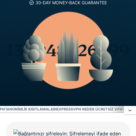
30-DAY MONEY-BACK GUARANTEE
PN'I
ANONIMLIK KISITLAMALARI
EXPRESSVPN NEDEN ÜCRETSIZ VPN'DEN DA
Gizli kalmak için VPN kullanın