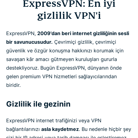
ExpressVPN: En iyi
gizlilik VPN'i
ExpressVPN,
2009'dan beri internet gizliliğinin sesli
bir savunucusudur.
Çevrimiçi gizlilik, çevrimiçi
güvenlik ve özgür konuşma hakkınızı korumak için
savaşan kâr amacı gütmeyen kuruluşları gururla
destekliyoruz. Bugün ExpressVPN, dünyanın önde
gelen premium VPN hizmetleri sağlayıcılarından
biridir.
Gizlilik ile gezinin
ExpressVPN internet trafiğinizi veya VPN
bağlantılarınızı
asla kaydetmez
. Bu nedenle hiçbir şey
sizi bir IP adresi veya tarih damgası ile eşleştiremez.